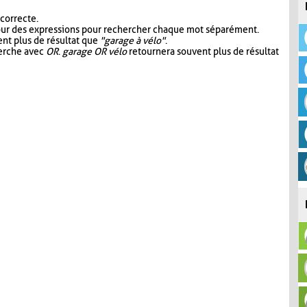
 correcte.
our des expressions pour rechercher chaque mot séparément.
nt plus de résultat que
"garage à vélo"
.
herche avec
OR
.
garage OR vélo
retournera souvent plus de résultat