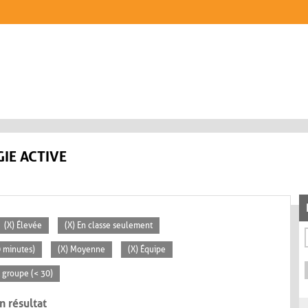
IE ACTIVE
(X) Élevée
(X) En classe seulement
0 minutes)
(X) Moyenne
(X) Équipe
t groupe (< 30)
n résultat