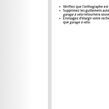
Vérifiez que l'orthographe est
Supprimez les guillemets aut
garage à vélo
retournera souve
Envisagez d'élargir votre rec
que
garage à vélo
.