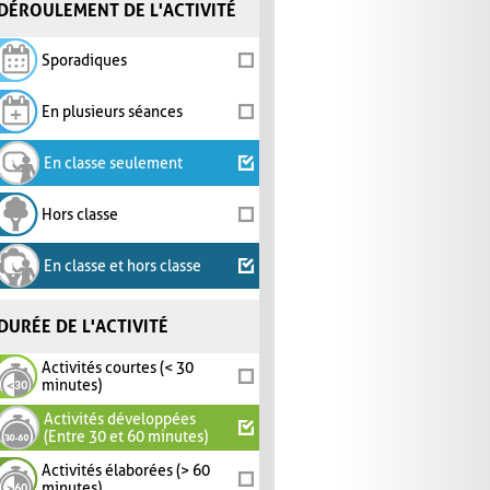
DÉROULEMENT DE L'ACTIVITÉ
Sporadiques
En plusieurs séances
En classe seulement
Hors classe
En classe et hors classe
DURÉE DE L'ACTIVITÉ
Activités courtes (< 30
minutes)
Activités développées
(Entre 30 et 60 minutes)
Activités élaborées (> 60
minutes)