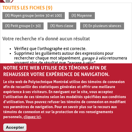
TOUTES LES FICHES (9)
(X) Moyen groupe (entre 30 et 100)
(X) Moyenne
(X) Petit groupe (< 30)
(X) Hors classe
(X) En plusieurs séances
Votre recherche n'a donné aucun résultat
Vérifiez que l'orthographe est correcte.
Supprimez les guillemets autour des expressions pour
rechercher chaque mot séparément.
garage à vélo
retournera
souvent plus de résultat que
"garage à vélo"
.
NOTRE SITE WEB UTILISE DES TÉMOINS AFIN DE
Envisagez d'élargir votre recherche avec
OR
.
garage OR vélo
retournera souvent plus de résultat que
garage à vélo
.
REHAUSSER VOTRE EXPÉRIENCE DE NAVIGATION.
Le site web de Polytechnique Montréal utilise des témoins de connexion
afin de recueillir des statistiques générales et offrir une meilleure
expérience à ses visiteurs. En naviguant sur le site, vous acceptez
l’utilisation de ces témoins selon les modalités spécifiées aux conditions
d’utilisation. Vous pouvez refuser les témoins de connexion en modifiant
vos paramètres de navigation. Pour en savoir plus sur le recours aux
témoins de connexion et sur la protection de vos renseignements
personnels,
cliquez ici
.
Avis de confidentialité et conditions d’utilisation
Accepter