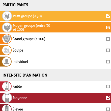
PARTICIPANTS
Petit groupe (< 30)
Moyen groupe (entre 30
et 100)
Grand groupe (> 100)
Équipe
Individuel
INTENSITÉ D'ANIMATION
Faible
Moyenne
Élevée