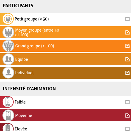
PARTICIPANTS
Petit groupe (< 30)
Moyen groupe (entre 30
et 100)
Grand groupe (> 100)
Équipe
Individuel
INTENSITÉ D'ANIMATION
Faible
Moyenne
Élevée