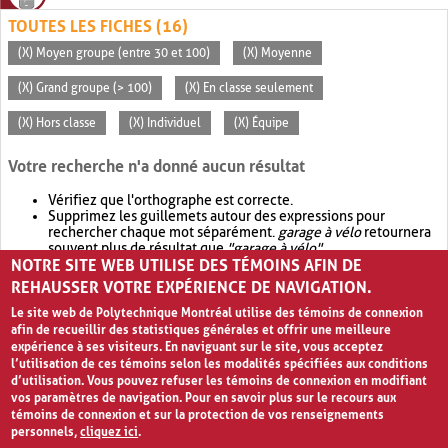
TOUTES LES FICHES (16)
(X) Moyen groupe (entre 30 et 100)
(X) Moyenne
(X) Grand groupe (> 100)
(X) En classe seulement
(X) Hors classe
(X) Individuel
(X) Équipe
Votre recherche n'a donné aucun résultat
Vérifiez que l'orthographe est correcte.
Supprimez les guillemets autour des expressions pour
rechercher chaque mot séparément.
garage à vélo
retournera
souvent plus de résultat que
"garage à vélo"
.
NOTRE SITE WEB UTILISE DES TÉMOINS AFIN DE
Envisagez d'élargir votre recherche avec
OR
.
garage OR vélo
retournera souvent plus de résultat que
garage à vélo
.
REHAUSSER VOTRE EXPÉRIENCE DE NAVIGATION.
Le site web de Polytechnique Montréal utilise des témoins de connexion
afin de recueillir des statistiques générales et offrir une meilleure
expérience à ses visiteurs. En naviguant sur le site, vous acceptez
l’utilisation de ces témoins selon les modalités spécifiées aux conditions
d’utilisation. Vous pouvez refuser les témoins de connexion en modifiant
vos paramètres de navigation. Pour en savoir plus sur le recours aux
témoins de connexion et sur la protection de vos renseignements
personnels,
cliquez ici
.
Avis de confidentialité et conditions d’utilisation