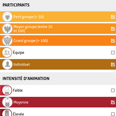
PARTICIPANTS
Petit groupe (< 30)
Moyen groupe (entre 30
et 100)
Grand groupe (> 100)
Équipe
Individuel
INTENSITÉ D'ANIMATION
Faible
Moyenne
Élevée