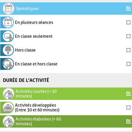
Sporadiques
En plusieurs séances
En classe seulement
Hors classe
En classe et hors classe
DURÉE DE L'ACTIVITÉ
Activités courtes (< 30
minutes)
Activités développées
(Entre 30 et 60 minutes)
Activités élaborées (> 60
minutes)