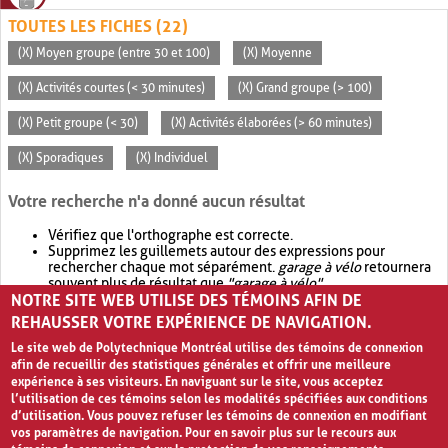
TOUTES LES FICHES (22)
(X) Moyen groupe (entre 30 et 100)
(X) Moyenne
(X) Activités courtes (< 30 minutes)
(X) Grand groupe (> 100)
(X) Petit groupe (< 30)
(X) Activités élaborées (> 60 minutes)
(X) Sporadiques
(X) Individuel
Votre recherche n'a donné aucun résultat
Vérifiez que l'orthographe est correcte.
Supprimez les guillemets autour des expressions pour
rechercher chaque mot séparément.
garage à vélo
retournera
souvent plus de résultat que
"garage à vélo"
.
NOTRE SITE WEB UTILISE DES TÉMOINS AFIN DE
Envisagez d'élargir votre recherche avec
OR
.
garage OR vélo
retournera souvent plus de résultat que
garage à vélo
.
REHAUSSER VOTRE EXPÉRIENCE DE NAVIGATION.
Le site web de Polytechnique Montréal utilise des témoins de connexion
afin de recueillir des statistiques générales et offrir une meilleure
expérience à ses visiteurs. En naviguant sur le site, vous acceptez
l’utilisation de ces témoins selon les modalités spécifiées aux conditions
d’utilisation. Vous pouvez refuser les témoins de connexion en modifiant
vos paramètres de navigation. Pour en savoir plus sur le recours aux