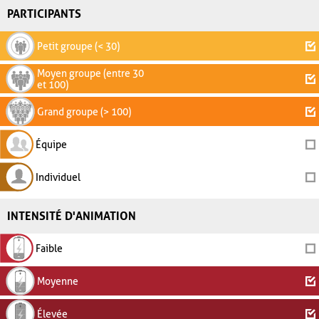
PARTICIPANTS
Petit groupe (< 30)
Moyen groupe (entre 30
et 100)
Grand groupe (> 100)
Équipe
Individuel
INTENSITÉ D'ANIMATION
Faible
Moyenne
Élevée