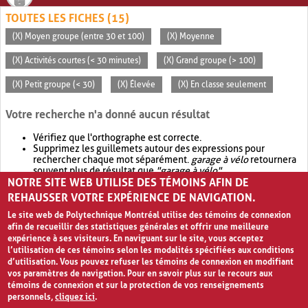
TOUTES LES FICHES (15)
(X) Moyen groupe (entre 30 et 100)
(X) Moyenne
(X) Activités courtes (< 30 minutes)
(X) Grand groupe (> 100)
(X) Petit groupe (< 30)
(X) Élevée
(X) En classe seulement
Votre recherche n'a donné aucun résultat
Vérifiez que l'orthographe est correcte.
Supprimez les guillemets autour des expressions pour
rechercher chaque mot séparément.
garage à vélo
retournera
souvent plus de résultat que
"garage à vélo"
.
NOTRE SITE WEB UTILISE DES TÉMOINS AFIN DE
Envisagez d'élargir votre recherche avec
OR
.
garage OR vélo
retournera souvent plus de résultat que
garage à vélo
.
REHAUSSER VOTRE EXPÉRIENCE DE NAVIGATION.
Le site web de Polytechnique Montréal utilise des témoins de connexion
afin de recueillir des statistiques générales et offrir une meilleure
expérience à ses visiteurs. En naviguant sur le site, vous acceptez
l’utilisation de ces témoins selon les modalités spécifiées aux conditions
d’utilisation. Vous pouvez refuser les témoins de connexion en modifiant
vos paramètres de navigation. Pour en savoir plus sur le recours aux
témoins de connexion et sur la protection de vos renseignements
personnels,
cliquez ici
.
Avis de confidentialité et conditions d’utilisation