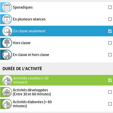
Sporadiques
En plusieurs séances
En classe seulement
Hors classe
En classe et hors classe
DURÉE DE L'ACTIVITÉ
Activités courtes (< 30
minutes)
Activités développées
(Entre 30 et 60 minutes)
Activités élaborées (> 60
minutes)