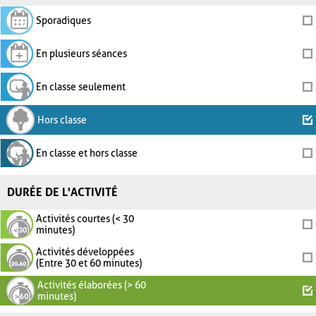
Sporadiques
En plusieurs séances
En classe seulement
Hors classe
En classe et hors classe
DURÉE DE L'ACTIVITÉ
Activités courtes (< 30
minutes)
Activités développées
(Entre 30 et 60 minutes)
Activités élaborées (> 60
minutes)