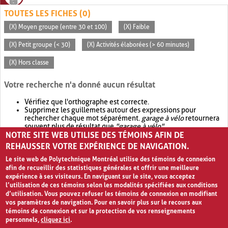
TOUTES LES FICHES (0)
(X) Moyen groupe (entre 30 et 100)
(X) Faible
(X) Petit groupe (< 30)
(X) Activités élaborées (> 60 minutes)
(X) Hors classe
Votre recherche n'a donné aucun résultat
Vérifiez que l'orthographe est correcte.
Supprimez les guillemets autour des expressions pour
rechercher chaque mot séparément.
garage à vélo
retournera
souvent plus de résultat que
"garage à vélo"
.
NOTRE SITE WEB UTILISE DES TÉMOINS AFIN DE
Envisagez d'élargir votre recherche avec
OR
.
garage OR vélo
retournera souvent plus de résultat que
garage à vélo
.
REHAUSSER VOTRE EXPÉRIENCE DE NAVIGATION.
Le site web de Polytechnique Montréal utilise des témoins de connexion
afin de recueillir des statistiques générales et offrir une meilleure
expérience à ses visiteurs. En naviguant sur le site, vous acceptez
l’utilisation de ces témoins selon les modalités spécifiées aux conditions
d’utilisation. Vous pouvez refuser les témoins de connexion en modifiant
vos paramètres de navigation. Pour en savoir plus sur le recours aux
témoins de connexion et sur la protection de vos renseignements
personnels,
cliquez ici
.
Avis de confidentialité et conditions d’utilisation