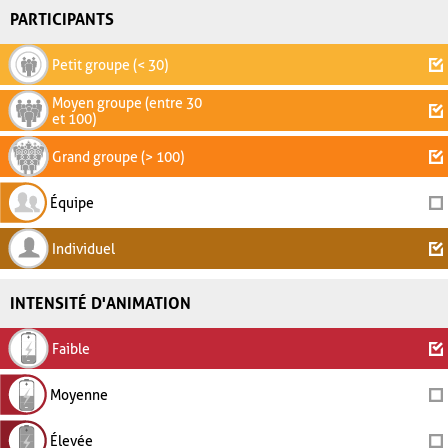
PARTICIPANTS
Petit groupe (< 30)
Moyen groupe (entre 30
et 100)
Grand groupe (> 100)
Équipe
Individuel
INTENSITÉ D'ANIMATION
Faible
Moyenne
Élevée