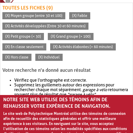
TOUTES LES FICHES (9)
(X) Moyen groupe (entre 30 et 100)
(X) Faible
(X) Activités développées (Entre 30 et 60 minutes)
(X) Petit groupe (< 30)
(X) Grand groupe (> 100)
(X) En classe seulement
(X) Activités élaborées (> 60 minutes)
(X) Hors classe
(X) Individuel
Votre recherche n'a donné aucun résultat
Vérifiez que l'orthographe est correcte.
Supprimez les guillemets autour des expressions pour
rechercher chaque mot séparément.
garage à vélo
retournera
souvent plus de résultat que
"garage à vélo"
.
NOTRE SITE WEB UTILISE DES TÉMOINS AFIN DE
Envisagez d'élargir votre recherche avec
OR
.
garage OR vélo
retournera souvent plus de résultat que
garage à vélo
.
REHAUSSER VOTRE EXPÉRIENCE DE NAVIGATION.
Le site web de Polytechnique Montréal utilise des témoins de connexion
afin de recueillir des statistiques générales et offrir une meilleure
expérience à ses visiteurs. En naviguant sur le site, vous acceptez
l’utilisation de ces témoins selon les modalités spécifiées aux conditions