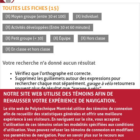
TOUTES LES FICHES (15)
(X) Moyen groupe (entre 30 et 100)
(X) Individuel
(X) Activités développées (Entre 30 et 60 minutes)
(X) Petit groupe (< 30)
(X) Équipe
(X) Hors classe
(X) En classe et hors classe
Votre recherche n'a donné aucun résultat
Vérifiez que l'orthographe est correcte.
Supprimez les guillemets autour des expressions pour
rechercher chaque mot séparément.
garage à vélo
retournera
souvent plus de résultat que
"garage à vélo"
.
NOTRE SITE WEB UTILISE DES TÉMOINS AFIN DE
Envisagez d'élargir votre recherche avec
OR
.
garage OR vélo
retournera souvent plus de résultat que
garage à vélo
.
REHAUSSER VOTRE EXPÉRIENCE DE NAVIGATION.
Le site web de Polytechnique Montréal utilise des témoins de connexion
afin de recueillir des statistiques générales et offrir une meilleure
expérience à ses visiteurs. En naviguant sur le site, vous acceptez
l’utilisation de ces témoins selon les modalités spécifiées aux conditions
d’utilisation. Vous pouvez refuser les témoins de connexion en modifiant
vos paramètres de navigation. Pour en savoir plus sur le recours aux