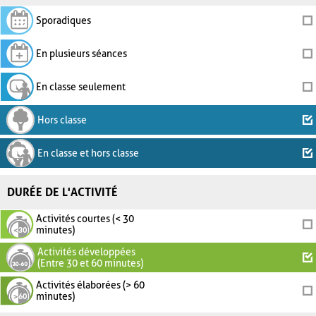
Sporadiques
En plusieurs séances
En classe seulement
Hors classe
En classe et hors classe
DURÉE DE L'ACTIVITÉ
Activités courtes (< 30
minutes)
Activités développées
(Entre 30 et 60 minutes)
Activités élaborées (> 60
minutes)