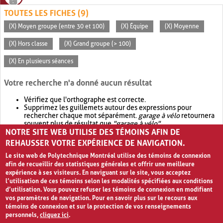
TOUTES LES FICHES (9)
(X) Moyen groupe (entre 30 et 100)
(X) Équipe
(X) Moyenne
(X) Hors classe
(X) Grand groupe (> 100)
(X) En plusieurs séances
Votre recherche n'a donné aucun résultat
Vérifiez que l'orthographe est correcte.
Supprimez les guillemets autour des expressions pour
rechercher chaque mot séparément.
garage à vélo
retournera
souvent plus de résultat que
"garage à vélo"
.
NOTRE SITE WEB UTILISE DES TÉMOINS AFIN DE
Envisagez d'élargir votre recherche avec
OR
.
garage OR vélo
retournera souvent plus de résultat que
garage à vélo
.
REHAUSSER VOTRE EXPÉRIENCE DE NAVIGATION.
Le site web de Polytechnique Montréal utilise des témoins de connexion
afin de recueillir des statistiques générales et offrir une meilleure
expérience à ses visiteurs. En naviguant sur le site, vous acceptez
l’utilisation de ces témoins selon les modalités spécifiées aux conditions
d’utilisation. Vous pouvez refuser les témoins de connexion en modifiant
vos paramètres de navigation. Pour en savoir plus sur le recours aux
témoins de connexion et sur la protection de vos renseignements
personnels,
cliquez ici
.
Avis de confidentialité et conditions d’utilisation