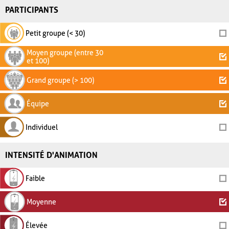
PARTICIPANTS
Petit groupe (< 30)
Moyen groupe (entre 30
et 100)
Grand groupe (> 100)
Équipe
Individuel
INTENSITÉ D'ANIMATION
Faible
Moyenne
Élevée