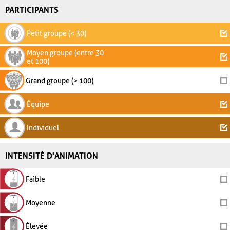
PARTICIPANTS
Petit groupe (< 30)
Moyen groupe (entre 30
et 100)
Grand groupe (> 100)
Équipe
Individuel
INTENSITÉ D'ANIMATION
Faible
Moyenne
Élevée