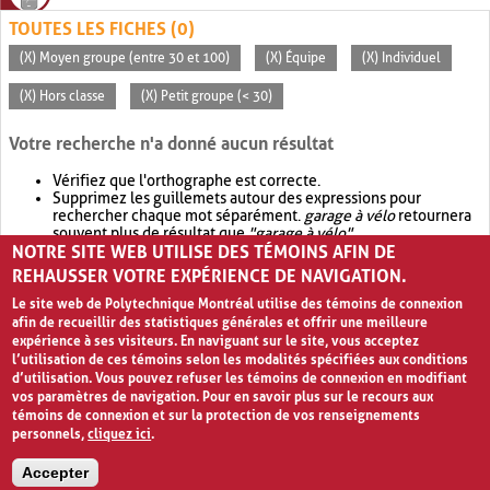
TOUTES LES FICHES (0)
(X) Moyen groupe (entre 30 et 100)
(X) Équipe
(X) Individuel
(X) Hors classe
(X) Petit groupe (< 30)
Votre recherche n'a donné aucun résultat
Vérifiez que l'orthographe est correcte.
Supprimez les guillemets autour des expressions pour
rechercher chaque mot séparément.
garage à vélo
retournera
souvent plus de résultat que
"garage à vélo"
.
NOTRE SITE WEB UTILISE DES TÉMOINS AFIN DE
Envisagez d'élargir votre recherche avec
OR
.
garage OR vélo
retournera souvent plus de résultat que
garage à vélo
.
REHAUSSER VOTRE EXPÉRIENCE DE NAVIGATION.
Le site web de Polytechnique Montréal utilise des témoins de connexion
afin de recueillir des statistiques générales et offrir une meilleure
expérience à ses visiteurs. En naviguant sur le site, vous acceptez
l’utilisation de ces témoins selon les modalités spécifiées aux conditions
d’utilisation. Vous pouvez refuser les témoins de connexion en modifiant
vos paramètres de navigation. Pour en savoir plus sur le recours aux
témoins de connexion et sur la protection de vos renseignements
personnels,
cliquez ici
.
Avis de confidentialité et conditions d’utilisation
Accepter