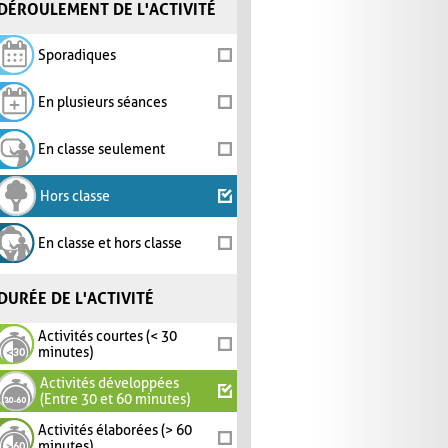
DÉROULEMENT DE L'ACTIVITÉ
Sporadiques
En plusieurs séances
En classe seulement
Hors classe
En classe et hors classe
DURÉE DE L'ACTIVITÉ
Activités courtes (< 30
minutes)
Activités développées
(Entre 30 et 60 minutes)
Activités élaborées (> 60
minutes)