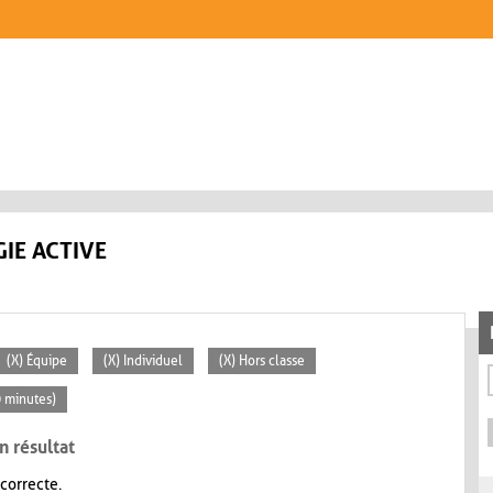
IE ACTIVE
(X) Équipe
(X) Individuel
(X) Hors classe
0 minutes)
n résultat
 correcte.