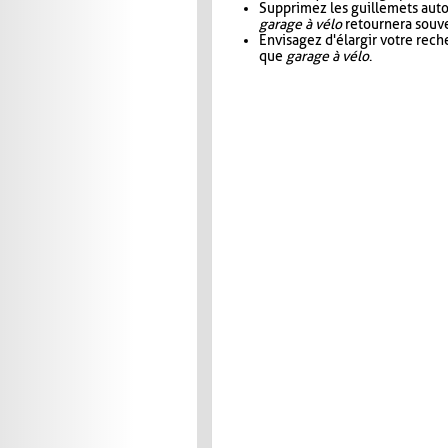
Supprimez les guillemets aut
garage à vélo
retournera souve
Envisagez d'élargir votre rec
que
garage à vélo
.