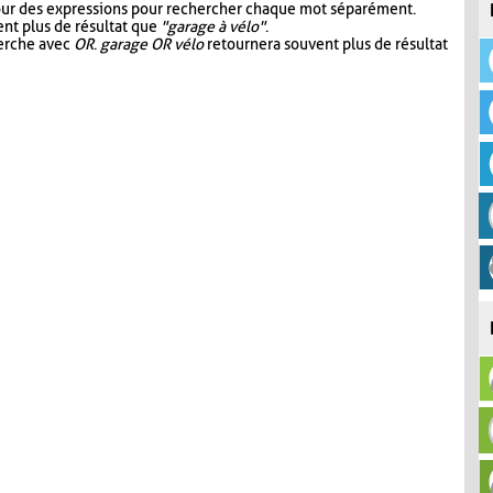
our des expressions pour rechercher chaque mot séparément.
nt plus de résultat que
"garage à vélo"
.
herche avec
OR
.
garage OR vélo
retournera souvent plus de résultat