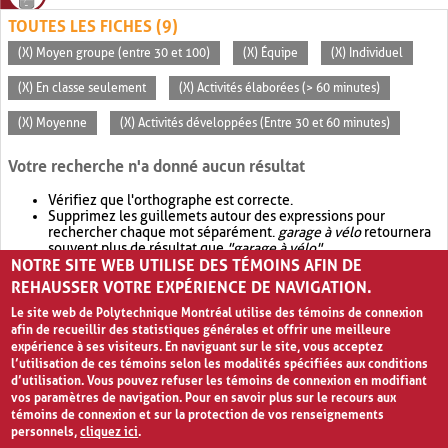
TOUTES LES FICHES (9)
(X) Moyen groupe (entre 30 et 100)
(X) Équipe
(X) Individuel
(X) En classe seulement
(X) Activités élaborées (> 60 minutes)
(X) Moyenne
(X) Activités développées (Entre 30 et 60 minutes)
Votre recherche n'a donné aucun résultat
Vérifiez que l'orthographe est correcte.
Supprimez les guillemets autour des expressions pour
rechercher chaque mot séparément.
garage à vélo
retournera
souvent plus de résultat que
"garage à vélo"
.
NOTRE SITE WEB UTILISE DES TÉMOINS AFIN DE
Envisagez d'élargir votre recherche avec
OR
.
garage OR vélo
retournera souvent plus de résultat que
garage à vélo
.
REHAUSSER VOTRE EXPÉRIENCE DE NAVIGATION.
Le site web de Polytechnique Montréal utilise des témoins de connexion
afin de recueillir des statistiques générales et offrir une meilleure
expérience à ses visiteurs. En naviguant sur le site, vous acceptez
l’utilisation de ces témoins selon les modalités spécifiées aux conditions
d’utilisation. Vous pouvez refuser les témoins de connexion en modifiant
vos paramètres de navigation. Pour en savoir plus sur le recours aux
témoins de connexion et sur la protection de vos renseignements
personnels,
cliquez ici
.
Avis de confidentialité et conditions d’utilisation