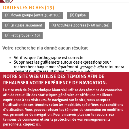
TOUTES LES FICHES (13)
(X) Moyen groupe (entre 30 et 100)
(X) Équipe
(X) En classe seulement
(X) Activités élaborées (> 60 minutes)
(X) Petit groupe (< 30)
Votre recherche n'a donné aucun résultat
Vérifiez que l'orthographe est correcte.
Supprimez les guillemets autour des expressions pour
rechercher chaque mot séparément.
garage à vélo
retournera
souvent plus de résultat que
"garage à vélo"
.
NOTRE SITE WEB UTILISE DES TÉMOINS AFIN DE
Envisagez d'élargir votre recherche avec
OR
.
garage OR vélo
retournera souvent plus de résultat que
garage à vélo
.
REHAUSSER VOTRE EXPÉRIENCE DE NAVIGATION.
Le site web de Polytechnique Montréal utilise des témoins de connexion
afin de recueillir des statistiques générales et offrir une meilleure
expérience à ses visiteurs. En naviguant sur le site, vous acceptez
l’utilisation de ces témoins selon les modalités spécifiées aux conditions
d’utilisation. Vous pouvez refuser les témoins de connexion en modifiant
vos paramètres de navigation. Pour en savoir plus sur le recours aux
témoins de connexion et sur la protection de vos renseignements
personnels,
cliquez ici
.
Avis de confidentialité et conditions d’utilisation