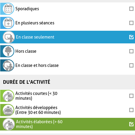
Sporadiques
En plusieurs séances
En classe seulement
Hors classe
En classe et hors classe
DURÉE DE L'ACTIVITÉ
Activités courtes (< 30
minutes)
Activités développées
(Entre 30 et 60 minutes)
Activités élaborées (> 60
minutes)