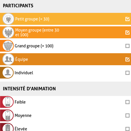
PARTICIPANTS
Petit groupe (< 30)
Moyen groupe (entre 30
et 100)
Grand groupe (> 100)
Équipe
Individuel
INTENSITÉ D'ANIMATION
Faible
Moyenne
Élevée