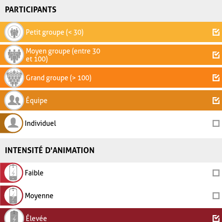
PARTICIPANTS
Petit groupe (< 30)
Moyen groupe (entre 30
et 100)
Grand groupe (> 100)
Équipe
Individuel
INTENSITÉ D'ANIMATION
Faible
Moyenne
Élevée