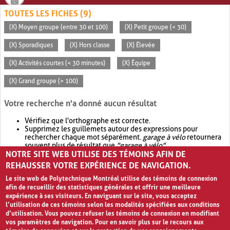
TOUTES LES FICHES (9)
(X) Moyen groupe (entre 30 et 100)
(X) Petit groupe (< 30)
(X) Sporadiques
(X) Hors classe
(X) Élevée
(X) Activités courtes (< 30 minutes)
(X) Équipe
(X) Grand groupe (> 100)
Votre recherche n'a donné aucun résultat
Vérifiez que l'orthographe est correcte.
Supprimez les guillemets autour des expressions pour
rechercher chaque mot séparément.
garage à vélo
retournera
souvent plus de résultat que
"garage à vélo"
.
NOTRE SITE WEB UTILISE DES TÉMOINS AFIN DE
Envisagez d'élargir votre recherche avec
OR
.
garage OR vélo
retournera souvent plus de résultat que
garage à vélo
.
REHAUSSER VOTRE EXPÉRIENCE DE NAVIGATION.
Le site web de Polytechnique Montréal utilise des témoins de connexion
afin de recueillir des statistiques générales et offrir une meilleure
expérience à ses visiteurs. En naviguant sur le site, vous acceptez
l’utilisation de ces témoins selon les modalités spécifiées aux conditions
d’utilisation. Vous pouvez refuser les témoins de connexion en modifiant
vos paramètres de navigation. Pour en savoir plus sur le recours aux