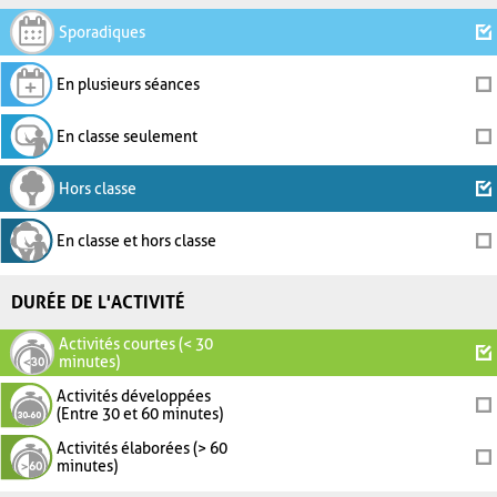
Sporadiques
En plusieurs séances
En classe seulement
Hors classe
En classe et hors classe
DURÉE DE L'ACTIVITÉ
Activités courtes (< 30
minutes)
Activités développées
(Entre 30 et 60 minutes)
Activités élaborées (> 60
minutes)