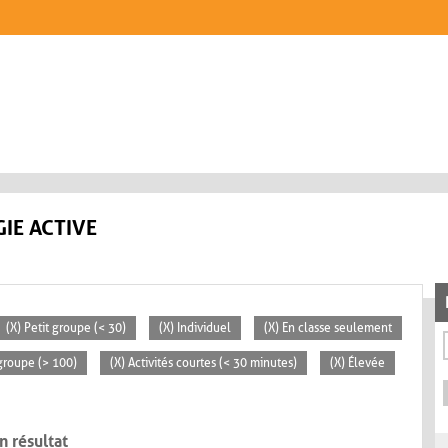
IE ACTIVE
(X) Petit groupe (< 30)
(X) Individuel
(X) En classe seulement
groupe (> 100)
(X) Activités courtes (< 30 minutes)
(X) Élevée
n résultat