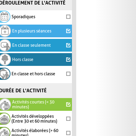
DÉROULEMENT DE L'ACTIVITÉ
Sporadiques
En plusieurs séances
En classe seulement
Hors classe
En classe et hors classe
DURÉE DE L'ACTIVITÉ
Activités courtes (< 30
minutes)
Activités développées
(Entre 30 et 60 minutes)
Activités élaborées (> 60
minutes)