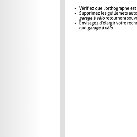
Vérifiez que l'orthographe est
Supprimez les guillemets aut
garage à vélo
retournera souve
Envisagez d'élargir votre rec
que
garage à vélo
.