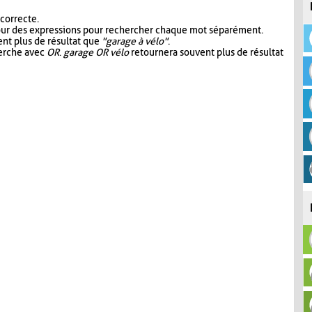
 correcte.
our des expressions pour rechercher chaque mot séparément.
nt plus de résultat que
"garage à vélo"
.
herche avec
OR
.
garage OR vélo
retournera souvent plus de résultat