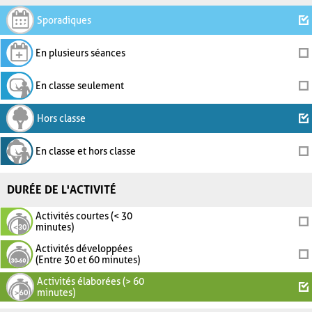
Sporadiques
En plusieurs séances
En classe seulement
Hors classe
En classe et hors classe
DURÉE DE L'ACTIVITÉ
Activités courtes (< 30
minutes)
Activités développées
(Entre 30 et 60 minutes)
Activités élaborées (> 60
minutes)