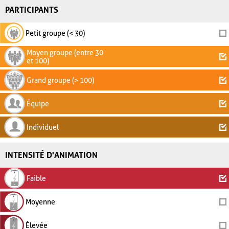
PARTICIPANTS
Petit groupe (< 30)
Moyen groupe (entre 30
et 100)
Grand groupe (> 100)
Équipe
Individuel
INTENSITÉ D'ANIMATION
Faible
Moyenne
Élevée