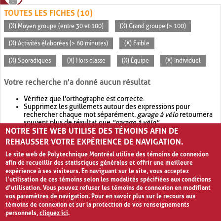
TOUTES LES FICHES (10)
(X) Moyen groupe (entre 30 et 100)
(X) Grand groupe (> 100)
(X) Activités élaborées (> 60 minutes)
(X) Faible
(X) Sporadiques
(X) Hors classe
(X) Équipe
(X) Individuel
Votre recherche n'a donné aucun résultat
Vérifiez que l'orthographe est correcte.
Supprimez les guillemets autour des expressions pour
rechercher chaque mot séparément.
garage à vélo
retournera
souvent plus de résultat que
"garage à vélo"
.
NOTRE SITE WEB UTILISE DES TÉMOINS AFIN DE
Envisagez d'élargir votre recherche avec
OR
.
garage OR vélo
retournera souvent plus de résultat que
garage à vélo
.
REHAUSSER VOTRE EXPÉRIENCE DE NAVIGATION.
Le site web de Polytechnique Montréal utilise des témoins de connexion
afin de recueillir des statistiques générales et offrir une meilleure
expérience à ses visiteurs. En naviguant sur le site, vous acceptez
l’utilisation de ces témoins selon les modalités spécifiées aux conditions
d’utilisation. Vous pouvez refuser les témoins de connexion en modifiant
vos paramètres de navigation. Pour en savoir plus sur le recours aux
témoins de connexion et sur la protection de vos renseignements
personnels,
cliquez ici
.
Avis de confidentialité et conditions d’utilisation