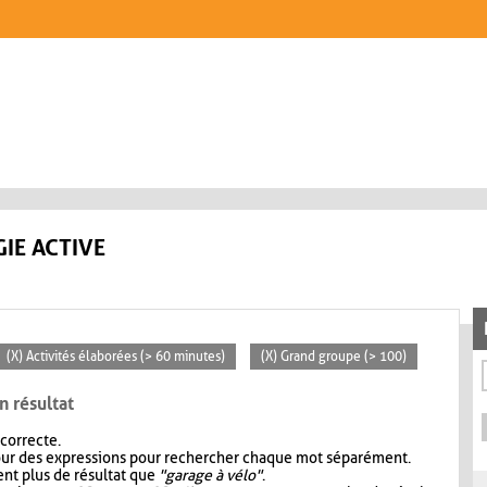
IE ACTIVE
(X) Activités élaborées (> 60 minutes)
(X) Grand groupe (> 100)
n résultat
 correcte.
our des expressions pour rechercher chaque mot séparément.
nt plus de résultat que
"garage à vélo"
.