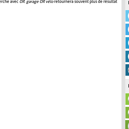
herche avec
OR
.
garage OR vélo
retournera souvent plus de résultat