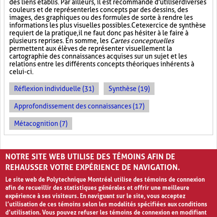
des liens établis. Par ailleurs, il est recommandé d'utiliser diverses
couleurs et de représenter les concepts par des dessins, des
images, des graphiques ou des formules de sorte à rendre les
informations les plus visuelles possibles. Cet exercice de synthèse
requiert de la pratique, il ne faut donc pas hésiter à le faire à
plusieurs reprises. En somme, les
Cartes conceptuelles
permettent aux élèves de représenter visuellement la
cartographie des connaissances acquises sur un sujet et les
relations entre les différents concepts théoriques inhérents à
celui-ci.
Réflexion individuelle (31)
Synthèse (19)
Approfondissement des connaissances (17)
Métacognition (7)
PAGES
NOTRE SITE WEB UTILISE DES TÉMOINS AFIN DE
«
‹
1
2
3
REHAUSSER VOTRE EXPÉRIENCE DE NAVIGATION.
Le site web de Polytechnique Montréal utilise des témoins de connexion
afin de recueillir des statistiques générales et offrir une meilleure
expérience à ses visiteurs. En naviguant sur le site, vous acceptez
l’utilisation de ces témoins selon les modalités spécifiées aux conditions
d’utilisation. Vous pouvez refuser les témoins de connexion en modifiant