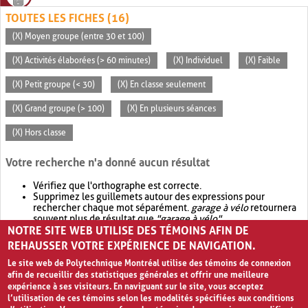
TOUTES LES FICHES (16)
(X) Moyen groupe (entre 30 et 100)
(X) Activités élaborées (> 60 minutes)
(X) Individuel
(X) Faible
(X) Petit groupe (< 30)
(X) En classe seulement
(X) Grand groupe (> 100)
(X) En plusieurs séances
(X) Hors classe
Votre recherche n'a donné aucun résultat
Vérifiez que l'orthographe est correcte.
Supprimez les guillemets autour des expressions pour
rechercher chaque mot séparément.
garage à vélo
retournera
souvent plus de résultat que
"garage à vélo"
.
NOTRE SITE WEB UTILISE DES TÉMOINS AFIN DE
Envisagez d'élargir votre recherche avec
OR
.
garage OR vélo
retournera souvent plus de résultat que
garage à vélo
.
REHAUSSER VOTRE EXPÉRIENCE DE NAVIGATION.
Le site web de Polytechnique Montréal utilise des témoins de connexion
afin de recueillir des statistiques générales et offrir une meilleure
expérience à ses visiteurs. En naviguant sur le site, vous acceptez
l’utilisation de ces témoins selon les modalités spécifiées aux conditions