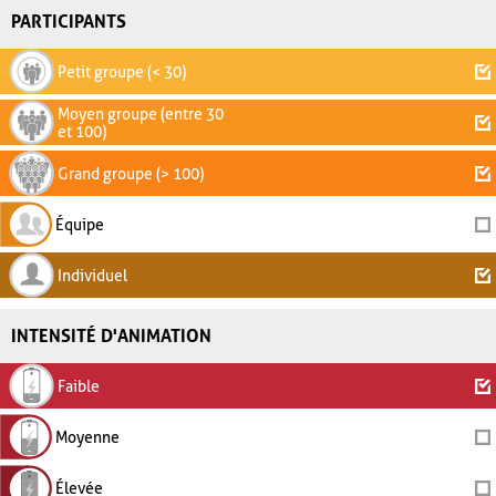
PARTICIPANTS
Petit groupe (< 30)
Moyen groupe (entre 30
et 100)
Grand groupe (> 100)
Équipe
Individuel
INTENSITÉ D'ANIMATION
Faible
Moyenne
Élevée