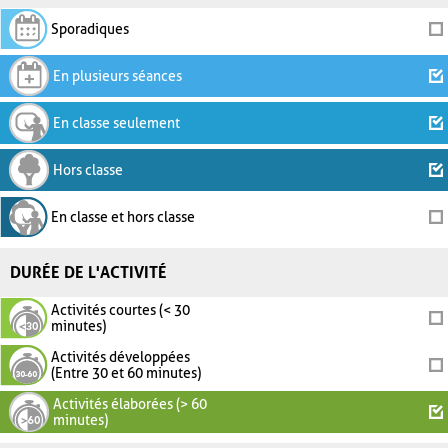
Sporadiques
En plusieurs séances
En classe seulement
Hors classe
En classe et hors classe
DURÉE DE L'ACTIVITÉ
Activités courtes (< 30
minutes)
Activités développées
(Entre 30 et 60 minutes)
Activités élaborées (> 60
minutes)