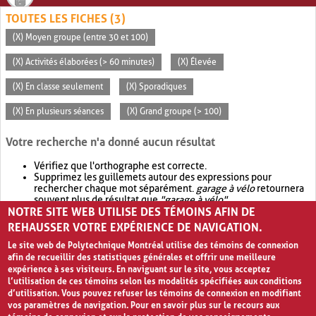
TOUTES LES FICHES (3)
(X) Moyen groupe (entre 30 et 100)
(X) Activités élaborées (> 60 minutes)
(X) Élevée
(X) En classe seulement
(X) Sporadiques
(X) En plusieurs séances
(X) Grand groupe (> 100)
Votre recherche n'a donné aucun résultat
Vérifiez que l'orthographe est correcte.
Supprimez les guillemets autour des expressions pour
rechercher chaque mot séparément.
garage à vélo
retournera
souvent plus de résultat que
"garage à vélo"
.
NOTRE SITE WEB UTILISE DES TÉMOINS AFIN DE
Envisagez d'élargir votre recherche avec
OR
.
garage OR vélo
retournera souvent plus de résultat que
garage à vélo
.
REHAUSSER VOTRE EXPÉRIENCE DE NAVIGATION.
Le site web de Polytechnique Montréal utilise des témoins de connexion
afin de recueillir des statistiques générales et offrir une meilleure
expérience à ses visiteurs. En naviguant sur le site, vous acceptez
l’utilisation de ces témoins selon les modalités spécifiées aux conditions
d’utilisation. Vous pouvez refuser les témoins de connexion en modifiant
vos paramètres de navigation. Pour en savoir plus sur le recours aux