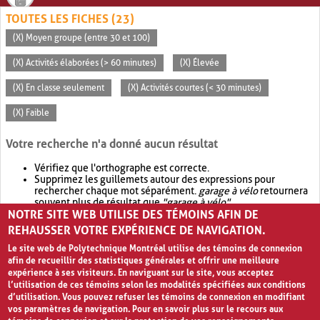
TOUTES LES FICHES (23)
(X) Moyen groupe (entre 30 et 100)
(X) Activités élaborées (> 60 minutes)
(X) Élevée
(X) En classe seulement
(X) Activités courtes (< 30 minutes)
(X) Faible
Votre recherche n'a donné aucun résultat
Vérifiez que l'orthographe est correcte.
Supprimez les guillemets autour des expressions pour
rechercher chaque mot séparément.
garage à vélo
retournera
souvent plus de résultat que
"garage à vélo"
.
NOTRE SITE WEB UTILISE DES TÉMOINS AFIN DE
Envisagez d'élargir votre recherche avec
OR
.
garage OR vélo
retournera souvent plus de résultat que
garage à vélo
.
REHAUSSER VOTRE EXPÉRIENCE DE NAVIGATION.
Le site web de Polytechnique Montréal utilise des témoins de connexion
afin de recueillir des statistiques générales et offrir une meilleure
expérience à ses visiteurs. En naviguant sur le site, vous acceptez
l’utilisation de ces témoins selon les modalités spécifiées aux conditions
d’utilisation. Vous pouvez refuser les témoins de connexion en modifiant
vos paramètres de navigation. Pour en savoir plus sur le recours aux