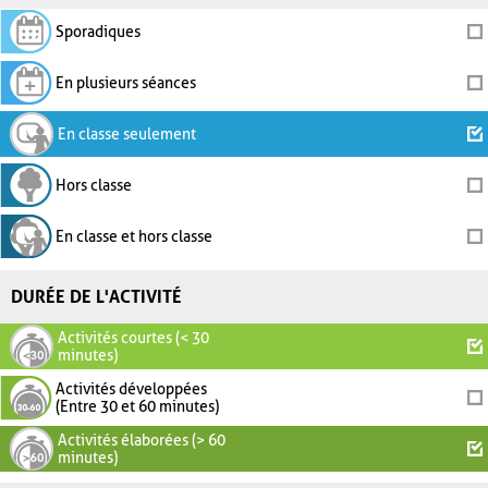
Sporadiques
En plusieurs séances
En classe seulement
Hors classe
En classe et hors classe
DURÉE DE L'ACTIVITÉ
Activités courtes (< 30
minutes)
Activités développées
(Entre 30 et 60 minutes)
Activités élaborées (> 60
minutes)