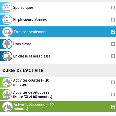
Sporadiques
En plusieurs séances
En classe seulement
Hors classe
En classe et hors classe
DURÉE DE L'ACTIVITÉ
Activités courtes (< 30
minutes)
Activités développées
(Entre 30 et 60 minutes)
Activités élaborées (> 60
minutes)