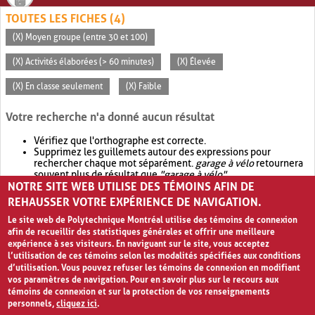
TOUTES LES FICHES (4)
(X) Moyen groupe (entre 30 et 100)
(X) Activités élaborées (> 60 minutes)
(X) Élevée
(X) En classe seulement
(X) Faible
Votre recherche n'a donné aucun résultat
Vérifiez que l'orthographe est correcte.
Supprimez les guillemets autour des expressions pour
rechercher chaque mot séparément.
garage à vélo
retournera
souvent plus de résultat que
"garage à vélo"
.
NOTRE SITE WEB UTILISE DES TÉMOINS AFIN DE
Envisagez d'élargir votre recherche avec
OR
.
garage OR vélo
retournera souvent plus de résultat que
garage à vélo
.
REHAUSSER VOTRE EXPÉRIENCE DE NAVIGATION.
Le site web de Polytechnique Montréal utilise des témoins de connexion
afin de recueillir des statistiques générales et offrir une meilleure
expérience à ses visiteurs. En naviguant sur le site, vous acceptez
l’utilisation de ces témoins selon les modalités spécifiées aux conditions
d’utilisation. Vous pouvez refuser les témoins de connexion en modifiant
vos paramètres de navigation. Pour en savoir plus sur le recours aux
témoins de connexion et sur la protection de vos renseignements
personnels,
cliquez ici
.
Avis de confidentialité et conditions d’utilisation