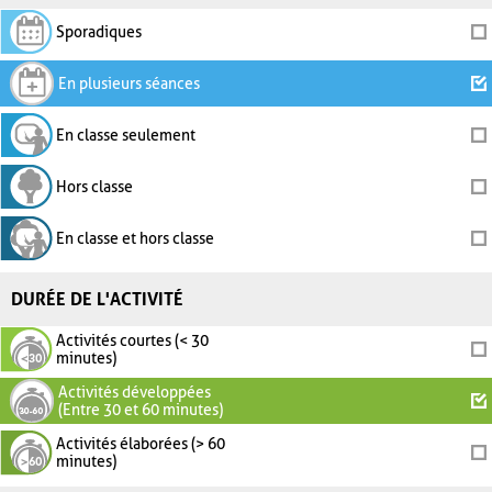
Sporadiques
En plusieurs séances
En classe seulement
Hors classe
En classe et hors classe
DURÉE DE L'ACTIVITÉ
Activités courtes (< 30
minutes)
Activités développées
(Entre 30 et 60 minutes)
Activités élaborées (> 60
minutes)