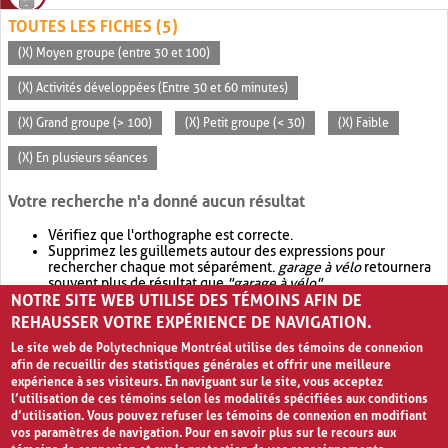
TOUTES LES FICHES (5)
(X) Moyen groupe (entre 30 et 100)
(X) Activités développées (Entre 30 et 60 minutes)
(X) Grand groupe (> 100)
(X) Petit groupe (< 30)
(X) Faible
(X) En plusieurs séances
Votre recherche n'a donné aucun résultat
Vérifiez que l'orthographe est correcte.
Supprimez les guillemets autour des expressions pour
rechercher chaque mot séparément.
garage à vélo
retournera
souvent plus de résultat que
"garage à vélo"
.
NOTRE SITE WEB UTILISE DES TÉMOINS AFIN DE
Envisagez d'élargir votre recherche avec
OR
.
garage OR vélo
retournera souvent plus de résultat que
garage à vélo
.
REHAUSSER VOTRE EXPÉRIENCE DE NAVIGATION.
Le site web de Polytechnique Montréal utilise des témoins de connexion
afin de recueillir des statistiques générales et offrir une meilleure
expérience à ses visiteurs. En naviguant sur le site, vous acceptez
l’utilisation de ces témoins selon les modalités spécifiées aux conditions
d’utilisation. Vous pouvez refuser les témoins de connexion en modifiant
vos paramètres de navigation. Pour en savoir plus sur le recours aux