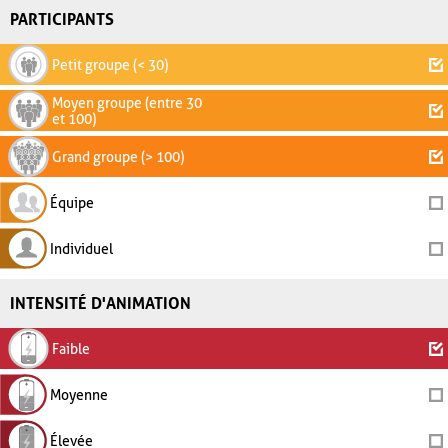
PARTICIPANTS
Petit groupe (< 30)
Moyen groupe (entre 30
et 100)
Grand groupe (> 100)
Équipe
Individuel
INTENSITÉ D'ANIMATION
Faible
Moyenne
Élevée