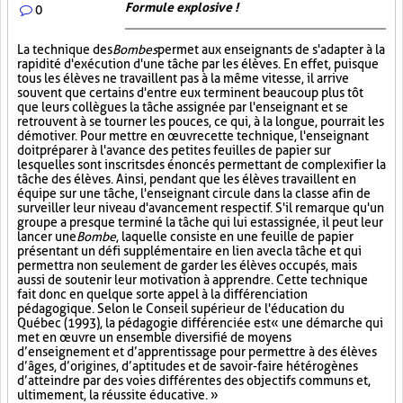
Formule explosive !
0
La technique des
Bombes
permet aux enseignants de s'adapter à la
rapidité d'exécution d'une tâche par les élèves. En effet, puisque
tous les élèves ne travaillent pas à la même vitesse, il arrive
souvent que certains d'entre eux terminent beaucoup plus tôt
que leurs collègues la tâche assignée par l'enseignant et se
retrouvent à se tourner les pouces, ce qui, à la longue, pourrait les
démotiver. Pour mettre en œuvre cette technique, l'enseignant
doit préparer à l'avance des petites feuilles de papier sur
lesquelles sont inscrits des énoncés permettant de complexifier la
tâche des élèves. Ainsi, pendant que les élèves travaillent en
équipe sur une tâche, l'enseignant circule dans la classe afin de
surveiller leur niveau d'avancement respectif. S'il remarque qu'un
groupe a presque terminé la tâche qui lui est assignée, il peut leur
lancer une
Bombe
, laquelle consiste en une feuille de papier
présentant un défi supplémentaire en lien avec la tâche et qui
permettra non seulement de garder les élèves occupés, mais
aussi de soutenir leur motivation à apprendre. Cette technique
fait donc en quelque sorte appel à la différenciation
pédagogique. Selon le Conseil supérieur de l'éducation du
Québec (1993), la pédagogie différenciée est « une démarche qui
met en œuvre un ensemble diversifié de moyens
d’enseignement et d’apprentissage pour permettre à des élèves
d’âges, d’origines, d’aptitudes et de savoir-faire hétérogènes
d’atteindre par des voies différentes des objectifs communs et,
ultimement, la réussite éducative. »