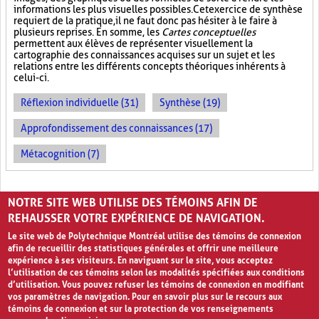
informations les plus visuelles possibles. Cet exercice de synthèse
requiert de la pratique, il ne faut donc pas hésiter à le faire à
plusieurs reprises. En somme, les
Cartes conceptuelles
permettent aux élèves de représenter visuellement la
cartographie des connaissances acquises sur un sujet et les
relations entre les différents concepts théoriques inhérents à
celui-ci.
Réflexion individuelle (31)
Synthèse (19)
Approfondissement des connaissances (17)
Métacognition (7)
PAGES
NOTRE SITE WEB UTILISE DES TÉMOINS AFIN DE
«
‹
1
2
3
REHAUSSER VOTRE EXPÉRIENCE DE NAVIGATION.
Le site web de Polytechnique Montréal utilise des témoins de connexion
afin de recueillir des statistiques générales et offrir une meilleure
expérience à ses visiteurs. En naviguant sur le site, vous acceptez
l’utilisation de ces témoins selon les modalités spécifiées aux conditions
d’utilisation. Vous pouvez refuser les témoins de connexion en modifiant
vos paramètres de navigation. Pour en savoir plus sur le recours aux
témoins de connexion et sur la protection de vos renseignements