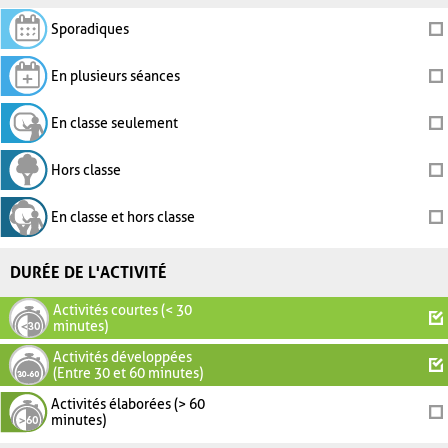
Sporadiques
En plusieurs séances
En classe seulement
Hors classe
En classe et hors classe
DURÉE DE L'ACTIVITÉ
Activités courtes (< 30
minutes)
Activités développées
(Entre 30 et 60 minutes)
Activités élaborées (> 60
minutes)