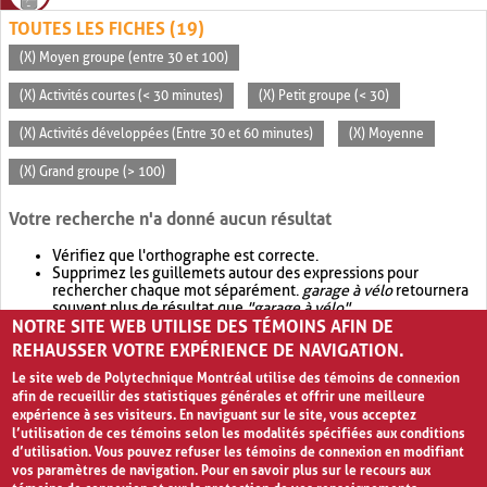
TOUTES LES FICHES (19)
(X) Moyen groupe (entre 30 et 100)
(X) Activités courtes (< 30 minutes)
(X) Petit groupe (< 30)
(X) Activités développées (Entre 30 et 60 minutes)
(X) Moyenne
(X) Grand groupe (> 100)
Votre recherche n'a donné aucun résultat
Vérifiez que l'orthographe est correcte.
Supprimez les guillemets autour des expressions pour
rechercher chaque mot séparément.
garage à vélo
retournera
souvent plus de résultat que
"garage à vélo"
.
NOTRE SITE WEB UTILISE DES TÉMOINS AFIN DE
Envisagez d'élargir votre recherche avec
OR
.
garage OR vélo
retournera souvent plus de résultat que
garage à vélo
.
REHAUSSER VOTRE EXPÉRIENCE DE NAVIGATION.
Le site web de Polytechnique Montréal utilise des témoins de connexion
afin de recueillir des statistiques générales et offrir une meilleure
expérience à ses visiteurs. En naviguant sur le site, vous acceptez
l’utilisation de ces témoins selon les modalités spécifiées aux conditions
d’utilisation. Vous pouvez refuser les témoins de connexion en modifiant
vos paramètres de navigation. Pour en savoir plus sur le recours aux