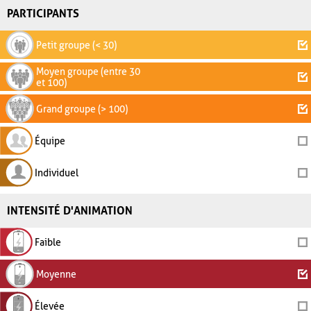
PARTICIPANTS
Petit groupe (< 30)
Moyen groupe (entre 30
et 100)
Grand groupe (> 100)
Équipe
Individuel
INTENSITÉ D'ANIMATION
Faible
Moyenne
Élevée