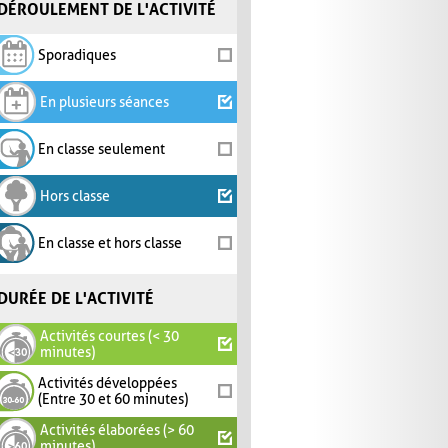
DÉROULEMENT DE L'ACTIVITÉ
Sporadiques
En plusieurs séances
En classe seulement
Hors classe
En classe et hors classe
DURÉE DE L'ACTIVITÉ
Activités courtes (< 30
minutes)
Activités développées
(Entre 30 et 60 minutes)
Activités élaborées (> 60
minutes)