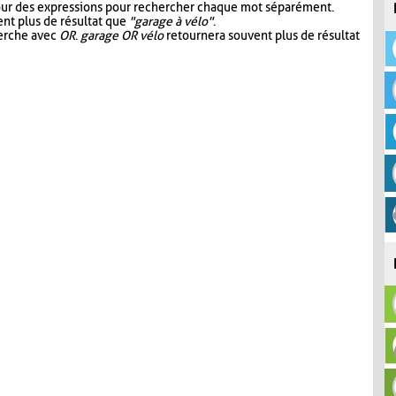
our des expressions pour rechercher chaque mot séparément.
nt plus de résultat que
"garage à vélo"
.
herche avec
OR
.
garage OR vélo
retournera souvent plus de résultat