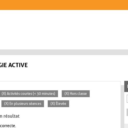
IE ACTIVE
(X) Activités courtes (< 30 minutes)
(X) Hors classe
(X) En plusieurs séances
(X) Élevée
n résultat
 correcte.