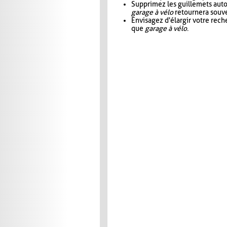
Supprimez les guillemets aut
garage à vélo
retournera souve
Envisagez d'élargir votre rec
que
garage à vélo
.