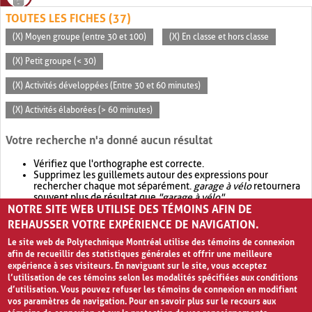
TOUTES LES FICHES (37)
(X) Moyen groupe (entre 30 et 100)
(X) En classe et hors classe
(X) Petit groupe (< 30)
(X) Activités développées (Entre 30 et 60 minutes)
(X) Activités élaborées (> 60 minutes)
Votre recherche n'a donné aucun résultat
Vérifiez que l'orthographe est correcte.
Supprimez les guillemets autour des expressions pour
rechercher chaque mot séparément.
garage à vélo
retournera
souvent plus de résultat que
"garage à vélo"
.
NOTRE SITE WEB UTILISE DES TÉMOINS AFIN DE
Envisagez d'élargir votre recherche avec
OR
.
garage OR vélo
retournera souvent plus de résultat que
garage à vélo
.
REHAUSSER VOTRE EXPÉRIENCE DE NAVIGATION.
Le site web de Polytechnique Montréal utilise des témoins de connexion
afin de recueillir des statistiques générales et offrir une meilleure
expérience à ses visiteurs. En naviguant sur le site, vous acceptez
l’utilisation de ces témoins selon les modalités spécifiées aux conditions
d’utilisation. Vous pouvez refuser les témoins de connexion en modifiant
vos paramètres de navigation. Pour en savoir plus sur le recours aux