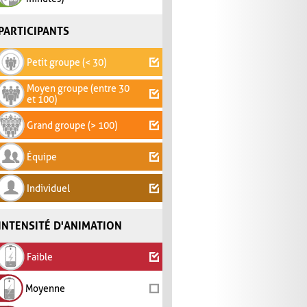
PARTICIPANTS
Petit groupe (< 30)
Moyen groupe (entre 30
et 100)
Grand groupe (> 100)
Équipe
Individuel
INTENSITÉ D'ANIMATION
Faible
Moyenne