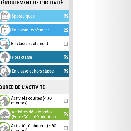
DÉROULEMENT DE L'ACTIVITÉ
Sporadiques
En plusieurs séances
En classe seulement
Hors classe
En classe et hors classe
DURÉE DE L'ACTIVITÉ
Activités courtes (< 30
minutes)
Activités développées
(Entre 30 et 60 minutes)
Activités élaborées (> 60
minutes)