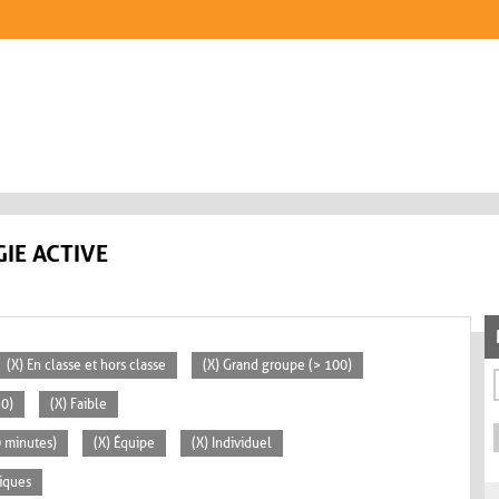
IE ACTIVE
(X) En classe et hors classe
(X) Grand groupe (> 100)
30)
(X) Faible
0 minutes)
(X) Équipe
(X) Individuel
iques