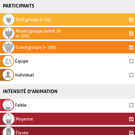
PARTICIPANTS
Petit groupe (< 30)
Moyen groupe (entre 30
et 100)
Grand groupe (> 100)
Équipe
Individuel
INTENSITÉ D'ANIMATION
Faible
Moyenne
Élevée