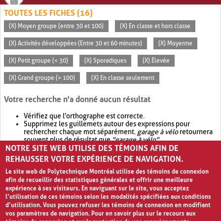
TOUTES LES FICHES (16)
(X) Moyen groupe (entre 30 et 100)
(X) En classe et hors classe
(X) Activités développées (Entre 30 et 60 minutes)
(X) Moyenne
(X) Petit groupe (< 30)
(X) Sporadiques
(X) Élevée
(X) Grand groupe (> 100)
(X) En classe seulement
Votre recherche n'a donné aucun résultat
Vérifiez que l'orthographe est correcte.
Supprimez les guillemets autour des expressions pour
rechercher chaque mot séparément.
garage à vélo
retournera
souvent plus de résultat que
"garage à vélo"
.
NOTRE SITE WEB UTILISE DES TÉMOINS AFIN DE
Envisagez d'élargir votre recherche avec
OR
.
garage OR vélo
retournera souvent plus de résultat que
garage à vélo
.
REHAUSSER VOTRE EXPÉRIENCE DE NAVIGATION.
Le site web de Polytechnique Montréal utilise des témoins de connexion
afin de recueillir des statistiques générales et offrir une meilleure
expérience à ses visiteurs. En naviguant sur le site, vous acceptez
l’utilisation de ces témoins selon les modalités spécifiées aux conditions
d’utilisation. Vous pouvez refuser les témoins de connexion en modifiant
vos paramètres de navigation. Pour en savoir plus sur le recours aux