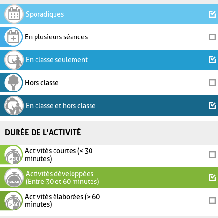
Sporadiques
En plusieurs séances
En classe seulement
Hors classe
En classe et hors classe
DURÉE DE L'ACTIVITÉ
Activités courtes (< 30
minutes)
Activités développées
(Entre 30 et 60 minutes)
Activités élaborées (> 60
minutes)