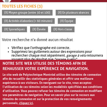
TOUTES LES FICHES (3)
(X) Moyen groupe (entre 30 et 100)
(X) En plusieurs séances
(X) Activités élaborées (> 60 minutes)
(X) Équipe
(X) Sporadiques
(X) Élevée
(X) Hors classe
Votre recherche n'a donné aucun résultat
Vérifiez que l'orthographe est correcte.
Supprimez les guillemets autour des expressions pour
rechercher chaque mot séparément.
garage à vélo
retournera
souvent plus de résultat que
"garage à vélo"
.
NOTRE SITE WEB UTILISE DES TÉMOINS AFIN DE
Envisagez d'élargir votre recherche avec
OR
.
garage OR vélo
retournera souvent plus de résultat que
garage à vélo
.
REHAUSSER VOTRE EXPÉRIENCE DE NAVIGATION.
Le site web de Polytechnique Montréal utilise des témoins de connexion
afin de recueillir des statistiques générales et offrir une meilleure
expérience à ses visiteurs. En naviguant sur le site, vous acceptez
l’utilisation de ces témoins selon les modalités spécifiées aux conditions
d’utilisation. Vous pouvez refuser les témoins de connexion en modifiant
vos paramètres de navigation. Pour en savoir plus sur le recours aux
témoins de connexion et sur la protection de vos renseignements
personnels,
cliquez ici
.
Avis de confidentialité et conditions d’utilisation