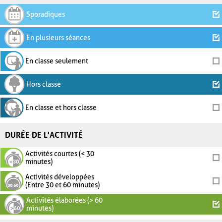
Sporadiques
En plusieurs séances
En classe seulement
Hors classe
En classe et hors classe
DURÉE DE L'ACTIVITÉ
Activités courtes (< 30
minutes)
Activités développées
(Entre 30 et 60 minutes)
Activités élaborées (> 60
minutes)