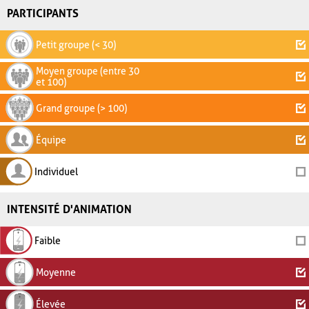
PARTICIPANTS
Petit groupe (< 30)
Moyen groupe (entre 30
et 100)
Grand groupe (> 100)
Équipe
Individuel
INTENSITÉ D'ANIMATION
Faible
Moyenne
Élevée