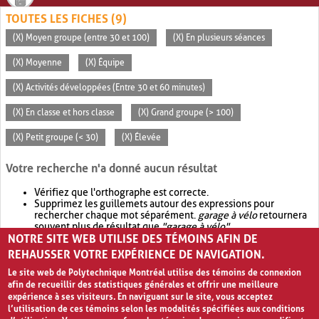
TOUTES LES FICHES (9)
(X) Moyen groupe (entre 30 et 100)
(X) En plusieurs séances
(X) Moyenne
(X) Équipe
(X) Activités développées (Entre 30 et 60 minutes)
(X) En classe et hors classe
(X) Grand groupe (> 100)
(X) Petit groupe (< 30)
(X) Élevée
Votre recherche n'a donné aucun résultat
Vérifiez que l'orthographe est correcte.
Supprimez les guillemets autour des expressions pour
rechercher chaque mot séparément.
garage à vélo
retournera
souvent plus de résultat que
"garage à vélo"
.
NOTRE SITE WEB UTILISE DES TÉMOINS AFIN DE
Envisagez d'élargir votre recherche avec
OR
.
garage OR vélo
retournera souvent plus de résultat que
garage à vélo
.
REHAUSSER VOTRE EXPÉRIENCE DE NAVIGATION.
Le site web de Polytechnique Montréal utilise des témoins de connexion
afin de recueillir des statistiques générales et offrir une meilleure
expérience à ses visiteurs. En naviguant sur le site, vous acceptez
l’utilisation de ces témoins selon les modalités spécifiées aux conditions