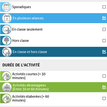
Sporadiques
En plusieurs séances
En classe seulement
Hors classe
En classe et hors classe
DURÉE DE L'ACTIVITÉ
Activités courtes (< 30
minutes)
Activités développées
(Entre 30 et 60 minutes)
Activités élaborées (> 60
minutes)