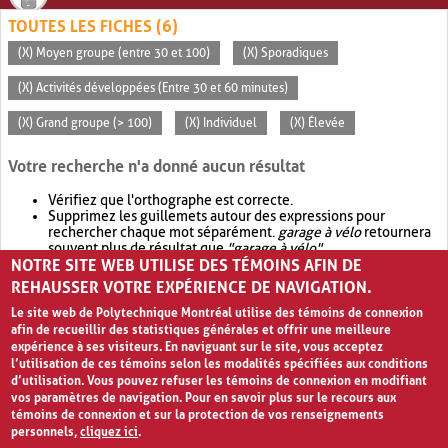
TOUTES LES FICHES (6)
(X) Moyen groupe (entre 30 et 100)
(X) Sporadiques
(X) Activités développées (Entre 30 et 60 minutes)
(X) Grand groupe (> 100)
(X) Individuel
(X) Élevée
Votre recherche n'a donné aucun résultat
Vérifiez que l'orthographe est correcte.
Supprimez les guillemets autour des expressions pour
rechercher chaque mot séparément.
garage à vélo
retournera
souvent plus de résultat que
"garage à vélo"
.
NOTRE SITE WEB UTILISE DES TÉMOINS AFIN DE
Envisagez d'élargir votre recherche avec
OR
.
garage OR vélo
retournera souvent plus de résultat que
garage à vélo
.
REHAUSSER VOTRE EXPÉRIENCE DE NAVIGATION.
Le site web de Polytechnique Montréal utilise des témoins de connexion
afin de recueillir des statistiques générales et offrir une meilleure
expérience à ses visiteurs. En naviguant sur le site, vous acceptez
l’utilisation de ces témoins selon les modalités spécifiées aux conditions
d’utilisation. Vous pouvez refuser les témoins de connexion en modifiant
vos paramètres de navigation. Pour en savoir plus sur le recours aux
témoins de connexion et sur la protection de vos renseignements
personnels,
cliquez ici
.
Avis de confidentialité et conditions d’utilisation