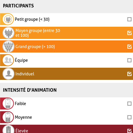
PARTICIPANTS
Petit groupe (< 30)
Moyen groupe (entre 30
et 100)
Grand groupe (> 100)
Équipe
Individuel
INTENSITÉ D'ANIMATION
Faible
Moyenne
Élevée