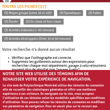
TOUTES LES FICHES (37)
(X) Moyen groupe (entre 30 et 100)
(X) Sporadiques
(X) Faible
(X) Élevée
(X) En classe et hors classe
(X) Activités élaborées (> 60 minutes)
(X) Activités développées (Entre 30 et 60 minutes)
Votre recherche n'a donné aucun résultat
Vérifiez que l'orthographe est correcte.
Supprimez les guillemets autour des expressions pour
rechercher chaque mot séparément.
garage à vélo
retournera
souvent plus de résultat que
"garage à vélo"
.
NOTRE SITE WEB UTILISE DES TÉMOINS AFIN DE
Envisagez d'élargir votre recherche avec
OR
.
garage OR vélo
retournera souvent plus de résultat que
garage à vélo
.
REHAUSSER VOTRE EXPÉRIENCE DE NAVIGATION.
Le site web de Polytechnique Montréal utilise des témoins de connexion
afin de recueillir des statistiques générales et offrir une meilleure
expérience à ses visiteurs. En naviguant sur le site, vous acceptez
l’utilisation de ces témoins selon les modalités spécifiées aux conditions
d’utilisation. Vous pouvez refuser les témoins de connexion en modifiant
vos paramètres de navigation. Pour en savoir plus sur le recours aux