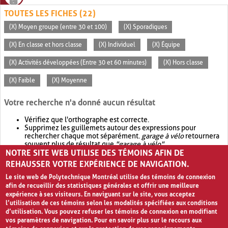
TOUTES LES FICHES (22)
(X) Moyen groupe (entre 30 et 100)
(X) Sporadiques
(X) En classe et hors classe
(X) Individuel
(X) Équipe
(X) Activités développées (Entre 30 et 60 minutes)
(X) Hors classe
(X) Faible
(X) Moyenne
Votre recherche n'a donné aucun résultat
Vérifiez que l'orthographe est correcte.
Supprimez les guillemets autour des expressions pour
rechercher chaque mot séparément.
garage à vélo
retournera
souvent plus de résultat que
"garage à vélo"
.
NOTRE SITE WEB UTILISE DES TÉMOINS AFIN DE
Envisagez d'élargir votre recherche avec
OR
.
garage OR vélo
retournera souvent plus de résultat que
garage à vélo
.
REHAUSSER VOTRE EXPÉRIENCE DE NAVIGATION.
Le site web de Polytechnique Montréal utilise des témoins de connexion
afin de recueillir des statistiques générales et offrir une meilleure
expérience à ses visiteurs. En naviguant sur le site, vous acceptez
l’utilisation de ces témoins selon les modalités spécifiées aux conditions
d’utilisation. Vous pouvez refuser les témoins de connexion en modifiant
vos paramètres de navigation. Pour en savoir plus sur le recours aux