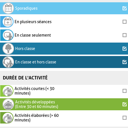
Sporadiques
En plusieurs séances
En classe seulement
Hors classe
En classe et hors classe
DURÉE DE L'ACTIVITÉ
Activités courtes (< 30
minutes)
Activités développées
(Entre 30 et 60 minutes)
Activités élaborées (> 60
minutes)