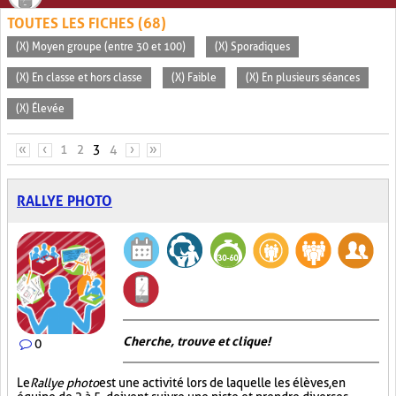
TOUTES LES FICHES (68)
(X) Moyen groupe (entre 30 et 100)
(X) Sporadiques
(X) En classe et hors classe
(X) Faible
(X) En plusieurs séances
(X) Élevée
PAGES
«
‹
1
2
3
4
›
»
RALLYE PHOTO
Cherche, trouve et clique !
0
Le
Rallye photo
est une activité lors de laquelle les élèves, en