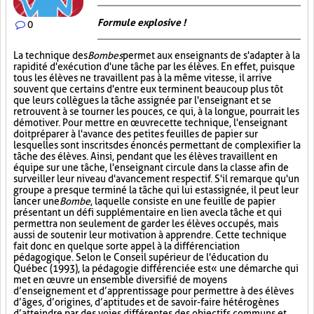
Formule explosive !
0
La technique des
Bombes
permet aux enseignants de s'adapter à la
rapidité d'exécution d'une tâche par les élèves. En effet, puisque
tous les élèves ne travaillent pas à la même vitesse, il arrive
souvent que certains d'entre eux terminent beaucoup plus tôt
que leurs collègues la tâche assignée par l'enseignant et se
retrouvent à se tourner les pouces, ce qui, à la longue, pourrait les
démotiver. Pour mettre en œuvre cette technique, l'enseignant
doit préparer à l'avance des petites feuilles de papier sur
lesquelles sont inscrits des énoncés permettant de complexifier la
tâche des élèves. Ainsi, pendant que les élèves travaillent en
équipe sur une tâche, l'enseignant circule dans la classe afin de
surveiller leur niveau d'avancement respectif. S'il remarque qu'un
groupe a presque terminé la tâche qui lui est assignée, il peut leur
lancer une
Bombe
, laquelle consiste en une feuille de papier
présentant un défi supplémentaire en lien avec la tâche et qui
permettra non seulement de garder les élèves occupés, mais
aussi de soutenir leur motivation à apprendre. Cette technique
fait donc en quelque sorte appel à la différenciation
pédagogique. Selon le Conseil supérieur de l'éducation du
Québec (1993), la pédagogie différenciée est « une démarche qui
met en œuvre un ensemble diversifié de moyens
d’enseignement et d’apprentissage pour permettre à des élèves
d’âges, d’origines, d’aptitudes et de savoir-faire hétérogènes
d’atteindre par des voies différentes des objectifs communs et,