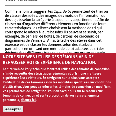
Comme le nom le suggère, les
Tapis de tri
permettent de trier ou
de classer des idées, des images, des mots, de l’information ou
des objets selon la catégorie à laquelle ils appartiennent. Afin de
classer ou d’organiser différents éléments en fonction de leurs
caractéristiques, les élèves choisissent la méthode de tri qui
correspond le mieux à leurs besoins. Ils peuvent se servir, par
exemple, de paniers, de boîtes, de cartons, de cerceaux, de
diagrammes de Venn, etc. Ainsi, la tâche des élèves dans cet
exercice est de classer les données selon des attributs
particuliers en utilisant une méthode de tri adaptée. Le tri des
déchets dans différents bacs selon leur nature est un exemple
NOTRE SITE WEB UTILISE DES TÉMOINS AFIN DE
d’activité correspondant aux
Tapis de tri
. Cette formule
pédagogique est bénéfique pour l’apprentissage, notamment
REHAUSSER VOTRE EXPÉRIENCE DE NAVIGATION.
chez les élèves plus visuels ou tactiles.
Le site web de Polytechnique Montréal utilise des témoins de connexion
afin de recueillir des statistiques générales et offrir une meilleure
Classement (3)
Manipulation (4)
Support (2)
expérience à ses visiteurs. En naviguant sur le site, vous acceptez
l’utilisation de ces témoins selon les modalités spécifiées aux conditions
PAGES
d’utilisation. Vous pouvez refuser les témoins de connexion en modifiant
vos paramètres de navigation. Pour en savoir plus sur le recours aux
«
‹
1
2
3
4
›
»
témoins de connexion et sur la protection de vos renseignements
personnels,
cliquez ici
.
Accepter