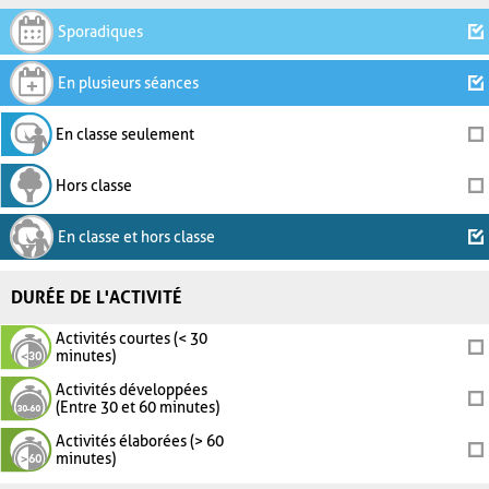
Sporadiques
En plusieurs séances
En classe seulement
Hors classe
En classe et hors classe
DURÉE DE L'ACTIVITÉ
Activités courtes (< 30
minutes)
Activités développées
(Entre 30 et 60 minutes)
Activités élaborées (> 60
minutes)