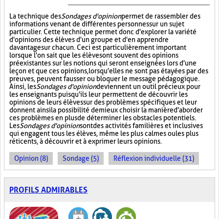
La technique des
Sondages d'opinion
permet de rassembler des
informations venant de différentes personnes sur un sujet
particulier. Cette technique permet donc d'explorer la variété
d'opinions des élèves d'un groupe et d'en apprendre
davantage sur chacun. Ceci est particulièrement important
lorsque l'on sait que les élèves ont souvent des opinions
préexistantes sur les notions qui seront enseignées lors d'une
leçon et que ces opinions, lorsqu'elles ne sont pas étayées par des
preuves, peuvent fausser ou bloquer le message pédagogique.
Ainsi, les
Sondages d'opinion
deviennent un outil précieux pour
les enseignants puisqu'ils leur permettent de découvrir les
opinions de leurs élèves sur des problèmes spécifiques et leur
donnent ainsi la possibilité de mieux choisir la manière d'aborder
ces problèmes en plus de déterminer les obstacles potentiels.
Les
Sondages d'opinion
sont des activités familières et inclusives
qui engagent tous les élèves, même les plus calmes ou les plus
réticents, à découvrir et à exprimer leurs opinions.
Opinion (8)
Sondage (5)
Réflexion individuelle (31)
PROFILS ADMIRABLES