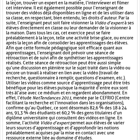
la leçon, trouver un expert en la matière, l’interviewer et filmer
cet interview. Il est également possible pour l’enseignant de
trouver des vidéos déjà disponibles en ligne et de les utiliser dans
sa classe, en respectant, bien entendu, les droits d’auteur. Par la
suite, l’enseignant peut soit faire visionner la
Vidéo d’expert
à ses
élèves directement en classe ou leur demander de la visionner à
la maison. Dans tous les cas, cet exercice peut se faire
préalablement à la leçon, telle une activité brise-glace, ou encore
après la leçon afin de consolider les apprentissages des élèves.
Afin que cette formule pédagogique soit efficace quant aux
apprentissages, l’enseignant doit prévoir une séance de
rétroaction et de suivi afin de synthétiser les apprentissages
réalisés. Cette séance de rétroaction peut être aussi simple
qu’une discussion en plénière sur le sujet traité dans la vidéo ou
encore un travail à réaliser en lien avec la vidéo (travail de
recherche, questionnaire à remplir, questions d’examen, etc.).
Utiliser les vidéos comme source d’apprentissage peut être très
bénéfique pour les élèves puisque la majorité d’entre eux sont
très à l’aise avec ce médium et en regardent abondamment. En
effet, l’étude
NetTendances 2011
, menée par le CEFRIO (Centre
facilitant la recherche et l’innovation dans les organisations),
confirme qu’au Québec, ce sont désormais 82,6 % des 18 à 24
ans, 91,3 % des étudiants et 60,2 % des gens titulaires d’un
diplôme universitaire qui consultent des vidéos en ligne. En
somme, l’activité
Vidéo d’expert
permet aux élèves de varier
leurs sources d’apprentissage et d’approfondir les notions
préalablement acquises par la mise en contact avec une
ressource externe liée au domaine d’études.