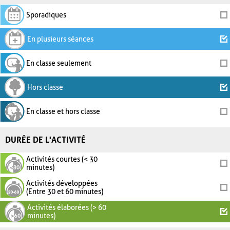
Sporadiques
En plusieurs séances
En classe seulement
Hors classe
En classe et hors classe
DURÉE DE L'ACTIVITÉ
Activités courtes (< 30
minutes)
Activités développées
(Entre 30 et 60 minutes)
Activités élaborées (> 60
minutes)