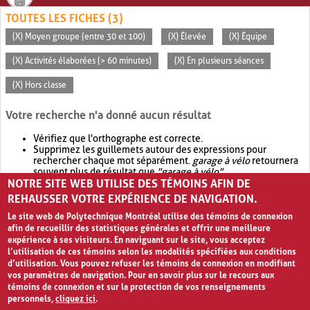
TOUTES LES FICHES (3)
(X) Moyen groupe (entre 30 et 100)
(X) Élevée
(X) Équipe
(X) Activités élaborées (> 60 minutes)
(X) En plusieurs séances
(X) Hors classe
Votre recherche n'a donné aucun résultat
Vérifiez que l'orthographe est correcte.
Supprimez les guillemets autour des expressions pour
rechercher chaque mot séparément.
garage à vélo
retournera
souvent plus de résultat que
"garage à vélo"
.
NOTRE SITE WEB UTILISE DES TÉMOINS AFIN DE
Envisagez d'élargir votre recherche avec
OR
.
garage OR vélo
retournera souvent plus de résultat que
garage à vélo
.
REHAUSSER VOTRE EXPÉRIENCE DE NAVIGATION.
Le site web de Polytechnique Montréal utilise des témoins de connexion
afin de recueillir des statistiques générales et offrir une meilleure
expérience à ses visiteurs. En naviguant sur le site, vous acceptez
l’utilisation de ces témoins selon les modalités spécifiées aux conditions
d’utilisation. Vous pouvez refuser les témoins de connexion en modifiant
vos paramètres de navigation. Pour en savoir plus sur le recours aux
témoins de connexion et sur la protection de vos renseignements
personnels,
cliquez ici
.
Avis de confidentialité et conditions d’utilisation