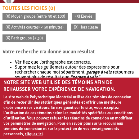
TOUTES LES FICHES (0)
(X) Moyen groupe (entre 30 et 100)
(X) Élevée
(X) Activités courtes (< 30 minutes)
(X) Hors classe
(X) Petit groupe (< 30)
Votre recherche n'a donné aucun résultat
Vérifiez que l'orthographe est correcte.
Supprimez les guillemets autour des expressions pour
rechercher chaque mot séparément.
garage à vélo
retournera
souvent plus de résultat que
"garage à vélo"
.
NOTRE SITE WEB UTILISE DES TÉMOINS AFIN DE
Envisagez d'élargir votre recherche avec
OR
.
garage OR vélo
retournera souvent plus de résultat que
garage à vélo
.
REHAUSSER VOTRE EXPÉRIENCE DE NAVIGATION.
Le site web de Polytechnique Montréal utilise des témoins de connexion
afin de recueillir des statistiques générales et offrir une meilleure
expérience à ses visiteurs. En naviguant sur le site, vous acceptez
l’utilisation de ces témoins selon les modalités spécifiées aux conditions
d’utilisation. Vous pouvez refuser les témoins de connexion en modifiant
vos paramètres de navigation. Pour en savoir plus sur le recours aux
témoins de connexion et sur la protection de vos renseignements
personnels,
cliquez ici
.
Avis de confidentialité et conditions d’utilisation