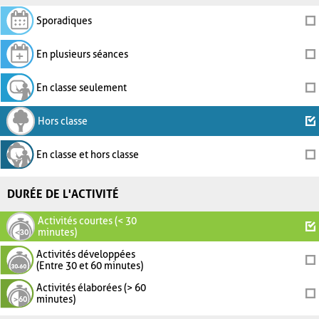
Sporadiques
En plusieurs séances
En classe seulement
Hors classe
En classe et hors classe
DURÉE DE L'ACTIVITÉ
Activités courtes (< 30
minutes)
Activités développées
(Entre 30 et 60 minutes)
Activités élaborées (> 60
minutes)