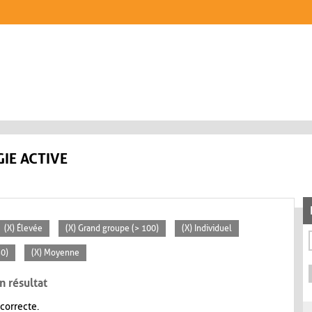
IE ACTIVE
(X) Élevée
(X) Grand groupe (> 100)
(X) Individuel
30)
(X) Moyenne
n résultat
 correcte.