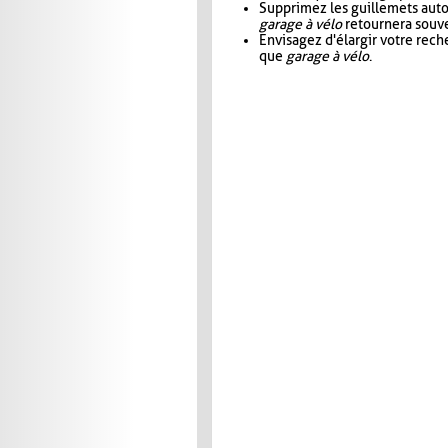
Supprimez les guillemets aut
garage à vélo
retournera souve
Envisagez d'élargir votre rec
que
garage à vélo
.