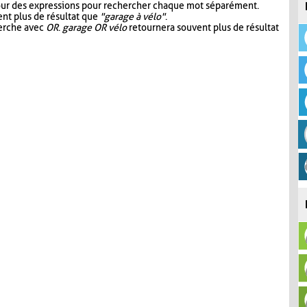
our des expressions pour rechercher chaque mot séparément.
nt plus de résultat que
"garage à vélo"
.
herche avec
OR
.
garage OR vélo
retournera souvent plus de résultat