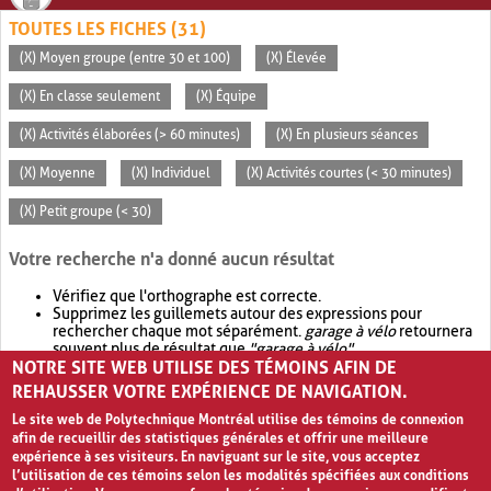
TOUTES LES FICHES (31)
(X) Moyen groupe (entre 30 et 100)
(X) Élevée
(X) En classe seulement
(X) Équipe
(X) Activités élaborées (> 60 minutes)
(X) En plusieurs séances
(X) Moyenne
(X) Individuel
(X) Activités courtes (< 30 minutes)
(X) Petit groupe (< 30)
Votre recherche n'a donné aucun résultat
Vérifiez que l'orthographe est correcte.
Supprimez les guillemets autour des expressions pour
rechercher chaque mot séparément.
garage à vélo
retournera
souvent plus de résultat que
"garage à vélo"
.
NOTRE SITE WEB UTILISE DES TÉMOINS AFIN DE
Envisagez d'élargir votre recherche avec
OR
.
garage OR vélo
retournera souvent plus de résultat que
garage à vélo
.
REHAUSSER VOTRE EXPÉRIENCE DE NAVIGATION.
Le site web de Polytechnique Montréal utilise des témoins de connexion
afin de recueillir des statistiques générales et offrir une meilleure
expérience à ses visiteurs. En naviguant sur le site, vous acceptez
l’utilisation de ces témoins selon les modalités spécifiées aux conditions