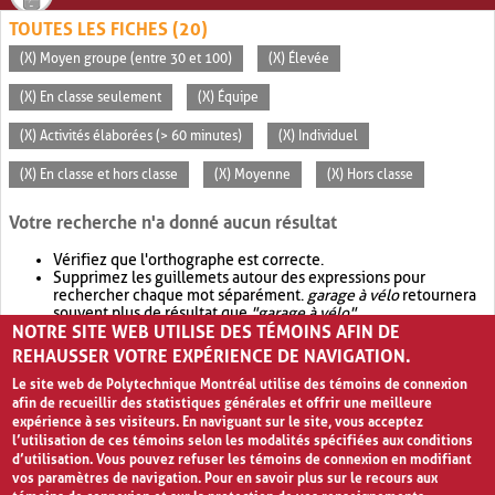
TOUTES LES FICHES (20)
(X) Moyen groupe (entre 30 et 100)
(X) Élevée
(X) En classe seulement
(X) Équipe
(X) Activités élaborées (> 60 minutes)
(X) Individuel
(X) En classe et hors classe
(X) Moyenne
(X) Hors classe
Votre recherche n'a donné aucun résultat
Vérifiez que l'orthographe est correcte.
Supprimez les guillemets autour des expressions pour
rechercher chaque mot séparément.
garage à vélo
retournera
souvent plus de résultat que
"garage à vélo"
.
NOTRE SITE WEB UTILISE DES TÉMOINS AFIN DE
Envisagez d'élargir votre recherche avec
OR
.
garage OR vélo
retournera souvent plus de résultat que
garage à vélo
.
REHAUSSER VOTRE EXPÉRIENCE DE NAVIGATION.
Le site web de Polytechnique Montréal utilise des témoins de connexion
afin de recueillir des statistiques générales et offrir une meilleure
expérience à ses visiteurs. En naviguant sur le site, vous acceptez
l’utilisation de ces témoins selon les modalités spécifiées aux conditions
d’utilisation. Vous pouvez refuser les témoins de connexion en modifiant
vos paramètres de navigation. Pour en savoir plus sur le recours aux