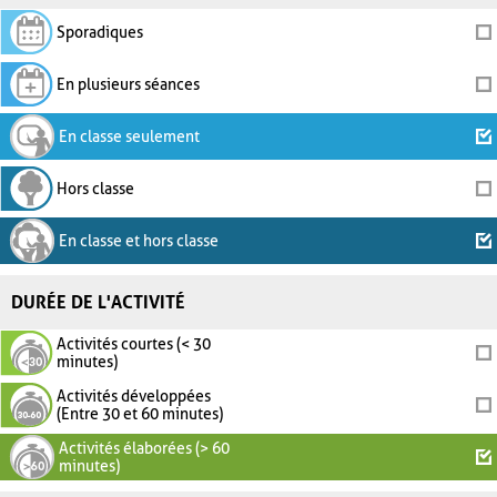
Sporadiques
En plusieurs séances
En classe seulement
Hors classe
En classe et hors classe
DURÉE DE L'ACTIVITÉ
Activités courtes (< 30
minutes)
Activités développées
(Entre 30 et 60 minutes)
Activités élaborées (> 60
minutes)