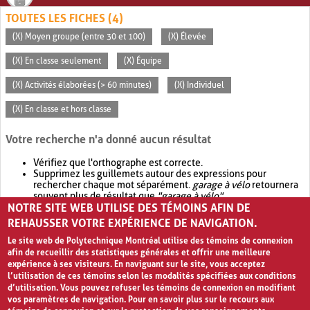
TOUTES LES FICHES (4)
(X) Moyen groupe (entre 30 et 100)
(X) Élevée
(X) En classe seulement
(X) Équipe
(X) Activités élaborées (> 60 minutes)
(X) Individuel
(X) En classe et hors classe
Votre recherche n'a donné aucun résultat
Vérifiez que l'orthographe est correcte.
Supprimez les guillemets autour des expressions pour
rechercher chaque mot séparément.
garage à vélo
retournera
souvent plus de résultat que
"garage à vélo"
.
NOTRE SITE WEB UTILISE DES TÉMOINS AFIN DE
Envisagez d'élargir votre recherche avec
OR
.
garage OR vélo
retournera souvent plus de résultat que
garage à vélo
.
REHAUSSER VOTRE EXPÉRIENCE DE NAVIGATION.
Le site web de Polytechnique Montréal utilise des témoins de connexion
afin de recueillir des statistiques générales et offrir une meilleure
expérience à ses visiteurs. En naviguant sur le site, vous acceptez
l’utilisation de ces témoins selon les modalités spécifiées aux conditions
d’utilisation. Vous pouvez refuser les témoins de connexion en modifiant
vos paramètres de navigation. Pour en savoir plus sur le recours aux