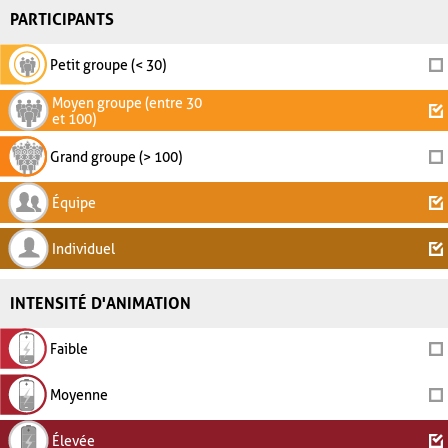
PARTICIPANTS
Petit groupe (< 30)
Moyen groupe (entre 30
et 100)
Grand groupe (> 100)
Équipe
Individuel
INTENSITÉ D'ANIMATION
Faible
Moyenne
Élevée