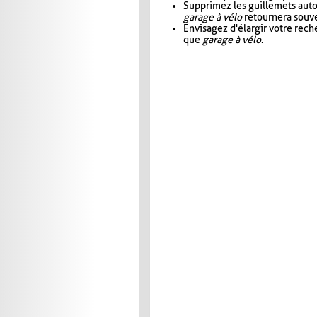
Supprimez les guillemets aut
garage à vélo
retournera souve
Envisagez d'élargir votre rec
que
garage à vélo
.