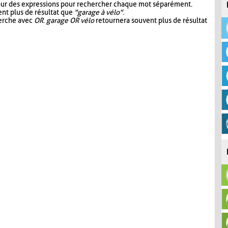
our des expressions pour rechercher chaque mot séparément.
nt plus de résultat que
"garage à vélo"
.
herche avec
OR
.
garage OR vélo
retournera souvent plus de résultat