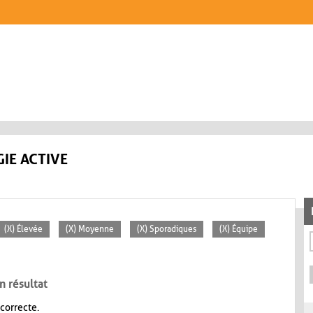
IE ACTIVE
(X) Élevée
(X) Moyenne
(X) Sporadiques
(X) Équipe
n résultat
 correcte.