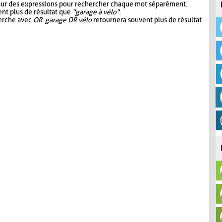
our des expressions pour rechercher chaque mot séparément.
nt plus de résultat que
"garage à vélo"
.
herche avec
OR
.
garage OR vélo
retournera souvent plus de résultat