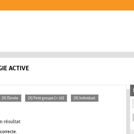
IE ACTIVE
(X) Élevée
(X) Petit groupe (< 30)
(X) Individuel
n résultat
 correcte.