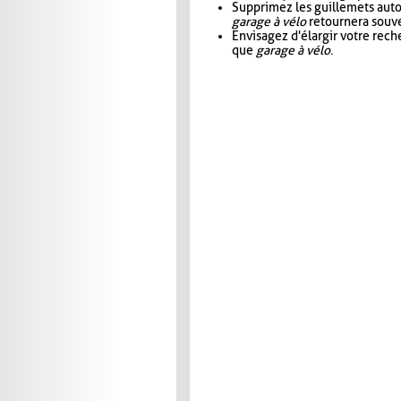
Supprimez les guillemets aut
garage à vélo
retournera souve
Envisagez d'élargir votre rec
que
garage à vélo
.