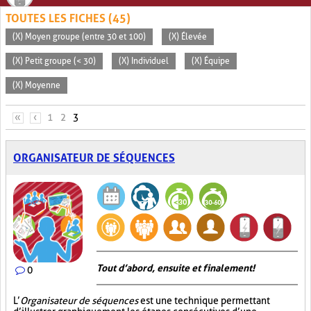
TOUTES LES FICHES (45)
(X) Moyen groupe (entre 30 et 100)
(X) Élevée
(X) Petit groupe (< 30)
(X) Individuel
(X) Équipe
(X) Moyenne
PAGES
«
‹
1
2
3
ORGANISATEUR DE SÉQUENCES
Tout d’abord, ensuite et finalement!
0
L’
Organisateur de séquences
est une technique permettant