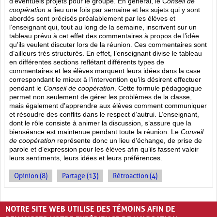
d’éventuels projets pour le groupe. En général, le C
onseil de
coopération
a lieu une fois par semaine et les sujets qui y sont
abordés sont
précisés préalablement par les élèves et
l’enseignant qui, tout au long de la semaine, inscrivent sur un
tableau prévu à cet effet des commentaires à propos de l’idée
qu’ils veulent discuter lors de la réunion. Ces commentaires sont
d’ailleurs très structurés. En effet, l’enseignant divise le tableau
en différentes sections reflétant différents types de
commentaires et les élèves marquent leurs idées dans la case
correspondant le mieux à l’intervention qu’ils désirent effectuer
pendant le
Conseil de coopération
. Cette formule pédagogique
permet non seulement de gérer les problèmes de la classe,
mais également d’apprendre aux élèves comment communiquer
et résoudre des conflits dans le respect d’autrui. L’enseignant,
dont le rôle consiste à animer la discussion, s’assure que la
bienséance est maintenue pendant toute la réunion. Le
Conseil
de coopération
représente donc un lieu d’échange, de prise de
parole et d’expression pour les élèves afin qu’ils fassent valoir
leurs sentiments, leurs idées et leurs préférences.
Opinion (8)
Partage (13)
Rétroaction (4)
PAGES
NOTRE SITE WEB UTILISE DES TÉMOINS AFIN DE
«
‹
1
2
3