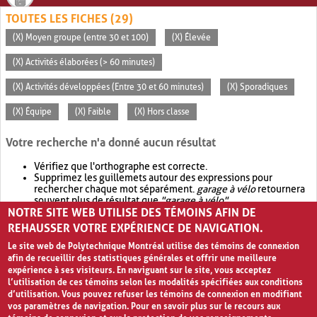
TOUTES LES FICHES (29)
(X) Moyen groupe (entre 30 et 100)
(X) Élevée
(X) Activités élaborées (> 60 minutes)
(X) Activités développées (Entre 30 et 60 minutes)
(X) Sporadiques
(X) Équipe
(X) Faible
(X) Hors classe
Votre recherche n'a donné aucun résultat
Vérifiez que l'orthographe est correcte.
Supprimez les guillemets autour des expressions pour
rechercher chaque mot séparément.
garage à vélo
retournera
souvent plus de résultat que
"garage à vélo"
.
NOTRE SITE WEB UTILISE DES TÉMOINS AFIN DE
Envisagez d'élargir votre recherche avec
OR
.
garage OR vélo
retournera souvent plus de résultat que
garage à vélo
.
REHAUSSER VOTRE EXPÉRIENCE DE NAVIGATION.
Le site web de Polytechnique Montréal utilise des témoins de connexion
afin de recueillir des statistiques générales et offrir une meilleure
expérience à ses visiteurs. En naviguant sur le site, vous acceptez
l’utilisation de ces témoins selon les modalités spécifiées aux conditions
d’utilisation. Vous pouvez refuser les témoins de connexion en modifiant
vos paramètres de navigation. Pour en savoir plus sur le recours aux