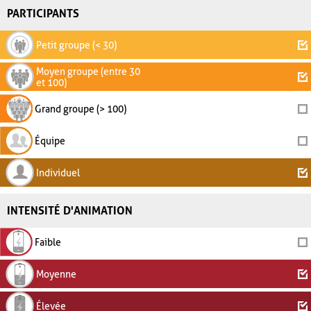
PARTICIPANTS
Petit groupe (< 30)
Moyen groupe (entre 30
et 100)
Grand groupe (> 100)
Équipe
Individuel
INTENSITÉ D'ANIMATION
Faible
Moyenne
Élevée