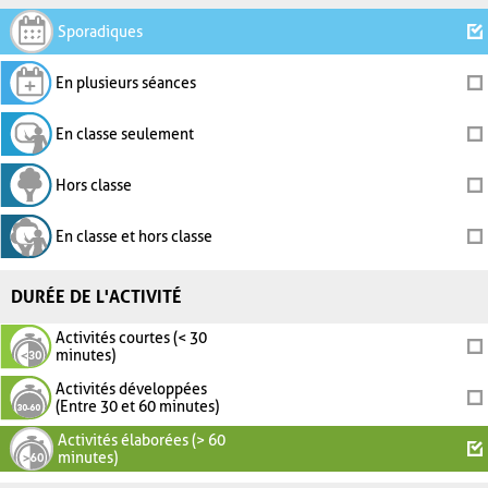
Sporadiques
En plusieurs séances
En classe seulement
Hors classe
En classe et hors classe
DURÉE DE L'ACTIVITÉ
Activités courtes (< 30
minutes)
Activités développées
(Entre 30 et 60 minutes)
Activités élaborées (> 60
minutes)