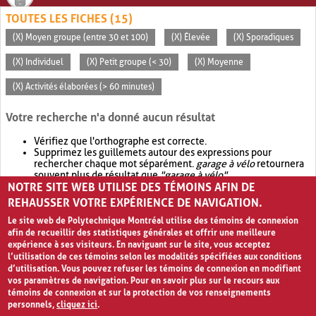
TOUTES LES FICHES (15)
(X) Moyen groupe (entre 30 et 100)
(X) Élevée
(X) Sporadiques
(X) Individuel
(X) Petit groupe (< 30)
(X) Moyenne
(X) Activités élaborées (> 60 minutes)
Votre recherche n'a donné aucun résultat
Vérifiez que l'orthographe est correcte.
Supprimez les guillemets autour des expressions pour
rechercher chaque mot séparément.
garage à vélo
retournera
souvent plus de résultat que
"garage à vélo"
.
NOTRE SITE WEB UTILISE DES TÉMOINS AFIN DE
Envisagez d'élargir votre recherche avec
OR
.
garage OR vélo
retournera souvent plus de résultat que
garage à vélo
.
REHAUSSER VOTRE EXPÉRIENCE DE NAVIGATION.
Le site web de Polytechnique Montréal utilise des témoins de connexion
afin de recueillir des statistiques générales et offrir une meilleure
expérience à ses visiteurs. En naviguant sur le site, vous acceptez
l’utilisation de ces témoins selon les modalités spécifiées aux conditions
d’utilisation. Vous pouvez refuser les témoins de connexion en modifiant
vos paramètres de navigation. Pour en savoir plus sur le recours aux
témoins de connexion et sur la protection de vos renseignements
personnels,
cliquez ici
.
Avis de confidentialité et conditions d’utilisation