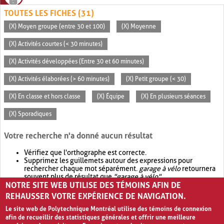
TOUTES LES FICHES (31)
(X) Moyen groupe (entre 30 et 100)
(X) Moyenne
(X) Activités courtes (< 30 minutes)
(X) Activités développées (Entre 30 et 60 minutes)
(X) Activités élaborées (> 60 minutes)
(X) Petit groupe (< 30)
(X) En classe et hors classe
(X) Équipe
(X) En plusieurs séances
(X) Sporadiques
Votre recherche n'a donné aucun résultat
Vérifiez que l'orthographe est correcte.
Supprimez les guillemets autour des expressions pour
rechercher chaque mot séparément.
garage à vélo
retournera
souvent plus de résultat que
"garage à vélo"
.
NOTRE SITE WEB UTILISE DES TÉMOINS AFIN DE
Envisagez d'élargir votre recherche avec
OR
.
garage OR vélo
retournera souvent plus de résultat que
garage à vélo
.
REHAUSSER VOTRE EXPÉRIENCE DE NAVIGATION.
Le site web de Polytechnique Montréal utilise des témoins de connexion
afin de recueillir des statistiques générales et offrir une meilleure