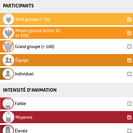
PARTICIPANTS
Petit groupe (< 30)
Moyen groupe (entre 30
et 100)
Grand groupe (> 100)
Équipe
Individuel
INTENSITÉ D'ANIMATION
Faible
Moyenne
Élevée