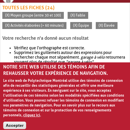
TOUTES LES FICHES (24)
(X) Moyen groupe (entre 30 et 100)
(X) Faible
(X) Activités élaborées (> 60 minutes)
(X) Équipe
(X) Élevée
Votre recherche n'a donné aucun résultat
Vérifiez que l'orthographe est correcte.
Supprimez les guillemets autour des expressions pour
rechercher chaque mot séparément.
garage à vélo
retournera
souvent plus de résultat que
"garage à vélo"
.
NOTRE SITE WEB UTILISE DES TÉMOINS AFIN DE
Envisagez d'élargir votre recherche avec
OR
.
garage OR vélo
retournera souvent plus de résultat que
garage à vélo
.
REHAUSSER VOTRE EXPÉRIENCE DE NAVIGATION.
Le site web de Polytechnique Montréal utilise des témoins de connexion
afin de recueillir des statistiques générales et offrir une meilleure
expérience à ses visiteurs. En naviguant sur le site, vous acceptez
l’utilisation de ces témoins selon les modalités spécifiées aux conditions
d’utilisation. Vous pouvez refuser les témoins de connexion en modifiant
vos paramètres de navigation. Pour en savoir plus sur le recours aux
témoins de connexion et sur la protection de vos renseignements
personnels,
cliquez ici
.
Avis de confidentialité et conditions d’utilisation
Accepter