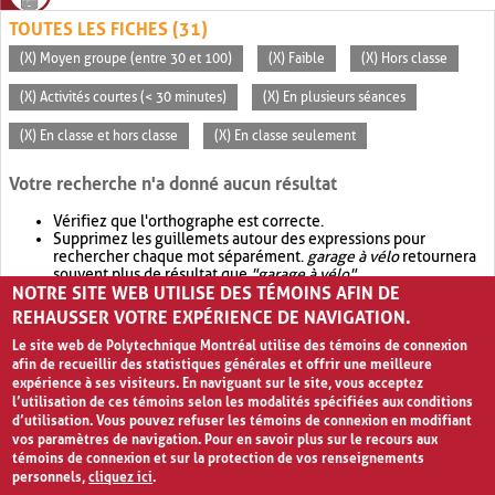
TOUTES LES FICHES (31)
(X) Moyen groupe (entre 30 et 100)
(X) Faible
(X) Hors classe
(X) Activités courtes (< 30 minutes)
(X) En plusieurs séances
(X) En classe et hors classe
(X) En classe seulement
Votre recherche n'a donné aucun résultat
Vérifiez que l'orthographe est correcte.
Supprimez les guillemets autour des expressions pour
rechercher chaque mot séparément.
garage à vélo
retournera
souvent plus de résultat que
"garage à vélo"
.
NOTRE SITE WEB UTILISE DES TÉMOINS AFIN DE
Envisagez d'élargir votre recherche avec
OR
.
garage OR vélo
retournera souvent plus de résultat que
garage à vélo
.
REHAUSSER VOTRE EXPÉRIENCE DE NAVIGATION.
Le site web de Polytechnique Montréal utilise des témoins de connexion
afin de recueillir des statistiques générales et offrir une meilleure
expérience à ses visiteurs. En naviguant sur le site, vous acceptez
l’utilisation de ces témoins selon les modalités spécifiées aux conditions
d’utilisation. Vous pouvez refuser les témoins de connexion en modifiant
vos paramètres de navigation. Pour en savoir plus sur le recours aux
témoins de connexion et sur la protection de vos renseignements
personnels,
cliquez ici
.
Avis de confidentialité et conditions d’utilisation