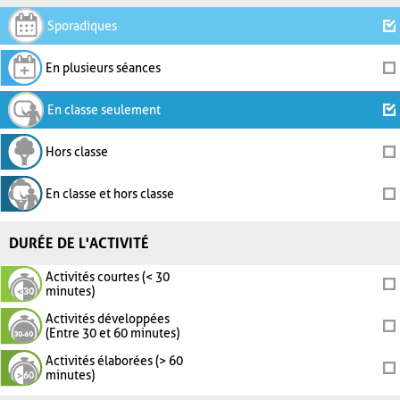
Sporadiques
En plusieurs séances
En classe seulement
Hors classe
En classe et hors classe
DURÉE DE L'ACTIVITÉ
Activités courtes (< 30
minutes)
Activités développées
(Entre 30 et 60 minutes)
Activités élaborées (> 60
minutes)