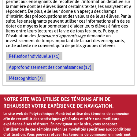
permet aux enseignants de récolter de l’information détaillée sur
la manière dont les élèves lisent certains textes, les analysent et y
répondent. De plus, elle leur donne un aperçu des champs
d’intérêt, des préoccupations et des valeurs de leurs élèves. Par la
suite, les enseignants peuvent utiliser ces informations afin de se
doter de moyens leur permettant d’aider leurs élèves à faire des
liens entre leurs lectures et la vie de tous les jours. Puisque
l’évaluation des
Journaux d’apprentissage
demande un
investissement de temps important de la part des enseignants,
cette activité ne convient qu’à de petits groupes d’élèves.
Réflexion individuelle (31)
Approfondissement des connaissances (17)
Métacognition (7)
PAGES
NOTRE SITE WEB UTILISE DES TÉMOINS AFIN DE
«
‹
1
2
3
4
5
›
»
REHAUSSER VOTRE EXPÉRIENCE DE NAVIGATION.
Le site web de Polytechnique Montréal utilise des témoins de connexion
afin de recueillir des statistiques générales et offrir une meilleure
expérience à ses visiteurs. En naviguant sur le site, vous acceptez
l’utilisation de ces témoins selon les modalités spécifiées aux conditions
d’utilisation. Vous pouvez refuser les témoins de connexion en modifiant