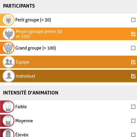
PARTICIPANTS
Petit groupe (< 30)
Moyen groupe (entre 30
et 100)
Grand groupe (> 100)
Équipe
Individuel
INTENSITÉ D'ANIMATION
Faible
Moyenne
Élevée