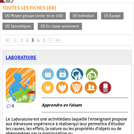
TOUTES LES FICHES (88)
(X) Moyen groupe (entre 30 et 100)
(X) Individuel
(X) Équipe
(X) Sporadiques
(X) En classe seulement
PAGES
«
‹
1
2
3
4
5
›
»
LABORATOIRE
Apprendre en faisant
0
Le
Laboratoire
est une activité dans laquelle l'enseignant propose
aux élèves une expérience à réaliser qui leur permettra d'étudier
les causes, les effets, la nature ou les propriétés d'objets ou de
phénomènes par la manipulation ou